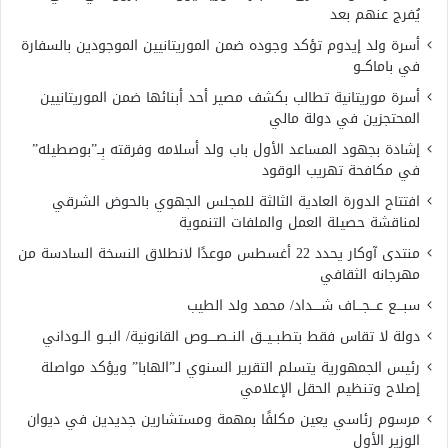
يُفرج عنهم بعد
أسرة ولد إيدوم تؤكد وجوده ضمن الموريتانيين الموجودين بالسفارة
في باماكــو
أسرة موريتانية تطالب بكشف مصير أحد أبنائها ضمن الموريتانيين
المحتجزين في دولة مالي
إشادة بجهود المساعد الأول باب ولد أسلامه وفرقته بِــ”بوصطيله”
في مكافحة تهريب الوقود
افتتاح الدورة العادية الثالثة للمجلس الجهوي بالحوض الشرقي
لمناقشة حصيلة العمل والملفات التنموية
منتدى آوكار يحدد 22 أغسطس موعدًا لانطلاق النسخة السادسة من
مهرجانه الثقافي
سبـــع عـــجـــاف شــــداد/ محمد ولد الطيب
دولة لا تقاس فقط بتطبــيــق النــصــــوص القانونية/ البــو الــوداني
رئيس الجمهورية يتسلم التقرير السنوي لـ”الهابا” ويؤكد مواصلة
إصلاح وتنظيم الحقل الإعلامي
مرسوم رئاسي يعين مكلفًا بمهمة ومستشارين جديدين في ديوان
الوزير الأول