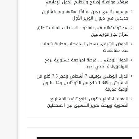
ويؤكد مواصلة إصلاح وتنظيم الحقل الإعلامي
مرسوم رئاسي يعين مكلفًا بمهمة ومستشارين
جديدين في ديوان الوزير الأول
بعد توقيفهم في باماكو.. السلطات المالية تطلق
سراح تجار موريتانيين
الحوض الشرقي يسجل تساقطات مطرية شملت
عدة مقاطعات
الحوار الوطني… فرصة لمراجعة دستورية بروح
التوافق/ادمُ عبدي اجيد
الدرك الوطني توقيف 7 أشخاص وحجز 7.5 كلغ من
الحشيش و1.349 كلغ من الكوكايين و14 مليون
أوقية قديمة
النعمة: اجتماع جهوي يتابع تنفيذ المشاريع
التنموية ويبحث تعزيز التنسيق بين المتدخلين