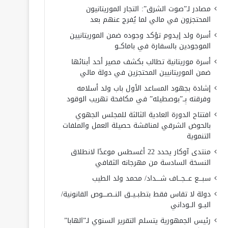
مصادر لـ”صوت الشرق”: التجار الموريتانيون
المحتجزون في مالي لما يُفرج عنهم بعد
أسرة ولد إيدوم تؤكد وجوده ضمن الموريتانيين
الموجودين بالسفارة في باماكــو
أسرة موريتانية تطالب بكشف مصير أحد أبنائها
ضمن الموريتانيين المحتجزين في دولة مالي
إشادة بجهود المساعد الأول باب ولد أسلامه
وفرقته بِــ”بوصطيله” في مكافحة تهريب الوقود
افتتاح الدورة العادية الثالثة للمجلس الجهوي
بالحوض الشرقي لمناقشة حصيلة العمل والملفات
التنموية
منتدى آوكار يحدد 22 أغسطس موعدًا لانطلاق
النسخة السادسة من مهرجانه الثقافي
سبـــع عـــجـــاف شــــداد/ محمد ولد الطيب
دولة لا تقاس فقط بتطبــيــق النــصــــوص القانونية/
البــو الــوداني
رئيس الجمهورية يتسلم التقرير السنوي لـ”الهابا”