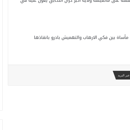
بنفسه على ماتعيشه ولاية أكبر خزان انتخابي يعول عليه في
أساة بين فكي الارهاب والتهميش بادرو بانقاذها
بر البريد