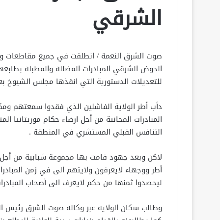
الشرقي
صوت الشرق النعمة / انطلقت في جميع مقاطعات ول
الحوض الشرقي المبادرات المضللة والمطبلة بطابعه
للتعديلات الدستورية التي انقذها مجلس الشيوخ بع
دأب أطر الولاية الفاشلين الذي فقدوا سمعتهم ومك
المبادرات المجانية من أجل ارضاء حكام موريتانيا الم
التنافس القبلي المستشري في المنطقة .
لاكن وبعد جهود قامت بها مجموعة شبابية من أجل ا
أطر ووجهاء لايعرفون ولايتهم الى في زمن المبادر
ليحصدوا ثمنها من حكم لايعرف الى أصحاب المبادرات
وطالب سكان الولاية عبر وكالة صوت الشرق رئيس ال