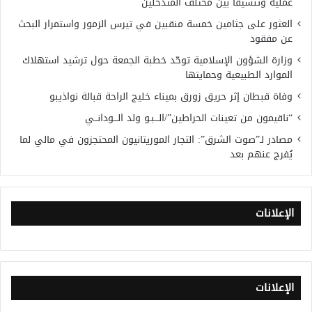
عملية وتنسيقًا بين مختلف المتدخلين
العثور على جثامين خمسة منقبين في تيرس الزمور واستمرار البحث
عن مفقود
وزارة الشؤون الإسلامية توحّد خطبة الجمعة حول ترشيد استهلاك
الموارد الطبيعية وحمايتها
وفاة قبطان إثر حريق زورق بميناء خليج الراحة قبالة نواذيبو
“ناقيمون من تعينات الحراطين”/الـــبـو ولد الـــودانــي
مصادر لـ”صوت الشرق”: التجار الموريتانيون المحتجزون في مالي لما
يُفرج عنهم بعد
الإعلانات
الإعلانات