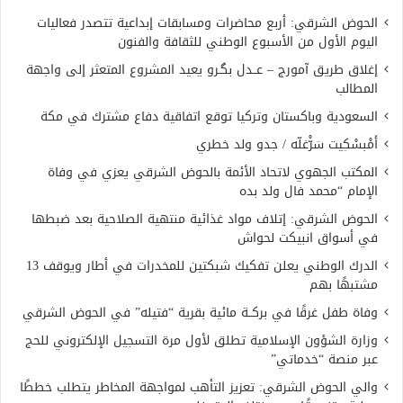
الحوض الشرقي: أربع محاضرات ومسابقات إبداعية تتصدر فعاليات
اليوم الأول من الأسبوع الوطني للثقافة والفنون
إغلاق طريق آمورج – عــدل بگـرو يعيد المشروع المتعثر إلى واجهة
المطالب
السعودية وباكستان وتركيا توقع اتفاقية دفاع مشترك في مكة
أَمْبسْكِيت سَرّْغلّه / جدو ولد خطري
المكتب الجهوي لاتحاد الأئمة بالحوض الشرقي يعزي في وفاة
الإمام “محمد فال ولد بده
الحوض الشرقي: إتلاف مواد غذائية منتهية الصلاحية بعد ضبطها
في أسواق انبيكت لحواش
الدرك الوطني يعلن تفكيك شبكتين للمخدرات في أطار ويوقف 13
مشتبهًا بهم
وفاة طفل غرقًا في بركــة مائية بقرية “فتيله” في الحوض الشرقي
وزارة الشؤون الإسلامية تطلق لأول مرة التسجيل الإلكتروني للحج
عبر منصة “خدماتي”
والي الحوض الشرقي: تعزيز التأهب لمواجهة المخاطر يتطلب خططًا