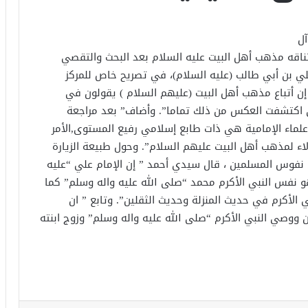
آل
تناقه مذهب أهل البيت عليه السلام بعد البحث والتقصي
م علي بن أبي طالب (عليه السلام)، في تصريح خاص للمركز
إن أتباع مذهب أهل البيت (عليهم السلام ) يقولون في
ي اكتشفت العكس من ذلك تماما”. وأضاف” بعد مراجعة
لماء الإمامية هي ذات طابع إسلامي رفيع المستوى,الأمر
ء لمذهب أهل البيت عليهم السلام”. وحول طبيعة الزيارة
 نفوس المسلمين ، قال سيدي أحمد ” إن الإمام علي “عليه
و نفس النبي الأكرم محمد “صلى الله عليه واله وسلم” كما
 الأكرم في حديث المنزلة وحديث الثقلين”. وتابع ” ان
 ووصي النبي الأكرم “صلى الله عليه واله وسلم” وزوج ابنته