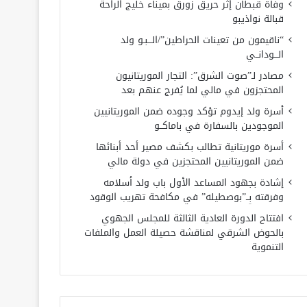
وفاة قبطان إثر حريق زورق بميناء خليج الراحة
قبالة نواذيبو
“ناقيمون من تعينات الحراطين”/الـــبـو ولد
الـــودانــي
مصادر لـ”صوت الشرق”: التجار الموريتانيون
المحتجزون في مالي لما يُفرج عنهم بعد
أسرة ولد إيدوم تؤكد وجوده ضمن الموريتانيين
الموجودين بالسفارة في باماكــو
أسرة موريتانية تطالب بكشف مصير أحد أبنائها
ضمن الموريتانيين المحتجزين في دولة مالي
إشادة بجهود المساعد الأول باب ولد أسلامه
وفرقته بِــ”بوصطيله” في مكافحة تهريب الوقود
افتتاح الدورة العادية الثالثة للمجلس الجهوي
بالحوض الشرقي لمناقشة حصيلة العمل والملفات
التنموية