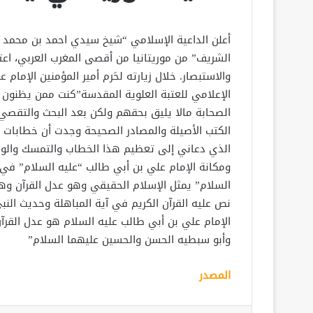
أ
علن الداعية الإسلامي “شيخ سيدي احمد بن محمد 
الشريف” من موريتانيا من أقصى المغرب العربي، اع
والاستبصار. خلال زيارته لحَرم أمير المؤمنين الإما
الإعلامي للعتبة العلوية المقدسة”كنت ممن يظنون 
الصحابة مالا يليق بحقهم ولكن بعد البحث والتقص
الكتب الأصيلة والمصادر الصحيحة وجدت أن خطابات ع
الذي دعاني إلى تعظيم هذا الخطاب والتمسك والولا
ومكانة الإمام علي بن أبي طالب “عليه السلام” في
السلام” يمثل الإسلام الحقيقي وهو عدل القرآن وه
نص عليه القرآن الكريم في آية المباهلة وحديث النبي
الإمام علي بن أبي طالب عليه السلام هو عدل القرآن
وأبو سبطيه الحسن والحسين عليهما السلام”
المصدر