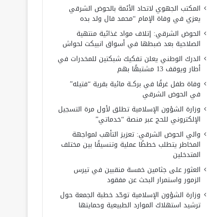
المكتب الجهوي لاتحاد الأئمة بالحوض الشرقي
يعزي في وفاة الإمام “محمد فال ولد بده
الحوض الشرقي: إتلاف مواد غذائية منتهية
الصلاحية بعد ضبطها في أسواق انبيكت لحواش
الدرك الوطني يعلن تفكيك شبكتين للمخدرات في
أطار ويوقف 13 مشتبهًا بهم
وفاة طفل غرقًا في بركــة مائية بقرية “فتيله”
في الحوض الشرقي
وزارة الشؤون الإسلامية تطلق لأول مرة التسجيل
الإلكتروني للحج عبر منصة “خدماتي”
والي الحوض الشرقي: تعزيز التأهب لمواجهة
المخاطر يتطلب خططًا عملية وتنسيقًا بين مختلف
المتدخلين
العثور على جثامين خمسة منقبين في تيرس
الزمور واستمرار البحث عن مفقود
وزارة الشؤون الإسلامية توحّد خطبة الجمعة حول
ترشيد استهلاك الموارد الطبيعية وحمايتها