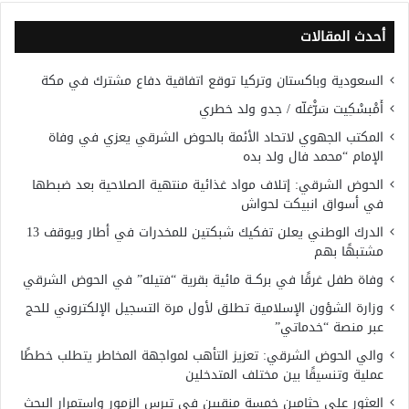
أحدث المقالات
السعودية وباكستان وتركيا توقع اتفاقية دفاع مشترك في مكة
أَمْبسْكِيت سَرّْغلّه / جدو ولد خطري
المكتب الجهوي لاتحاد الأئمة بالحوض الشرقي يعزي في وفاة
الإمام “محمد فال ولد بده
الحوض الشرقي: إتلاف مواد غذائية منتهية الصلاحية بعد ضبطها
في أسواق انبيكت لحواش
الدرك الوطني يعلن تفكيك شبكتين للمخدرات في أطار ويوقف 13
مشتبهًا بهم
وفاة طفل غرقًا في بركــة مائية بقرية “فتيله” في الحوض الشرقي
وزارة الشؤون الإسلامية تطلق لأول مرة التسجيل الإلكتروني للحج
عبر منصة “خدماتي”
والي الحوض الشرقي: تعزيز التأهب لمواجهة المخاطر يتطلب خططًا
عملية وتنسيقًا بين مختلف المتدخلين
العثور على جثامين خمسة منقبين في تيرس الزمور واستمرار البحث