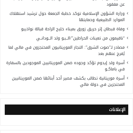
عن مفقود
وزارة الشؤون الإسلامية توحّد خطبة الجمعة حول ترشيد استهلاك
الموارد الطبيعية وحمايتها
وفاة قبطان إثر حريق زورق بميناء خليج الراحة قبالة نواذيبو
“ناقيمون من تعينات الحراطين”/الـــبـو ولد الـــودانــي
مصادر لـ”صوت الشرق”: التجار الموريتانيون المحتجزون في مالي لما
يُفرج عنهم بعد
أسرة ولد إيدوم تؤكد وجوده ضمن الموريتانيين الموجودين بالسفارة
في باماكــو
أسرة موريتانية تطالب بكشف مصير أحد أبنائها ضمن الموريتانيين
المحتجزين في دولة مالي
الإعلانات