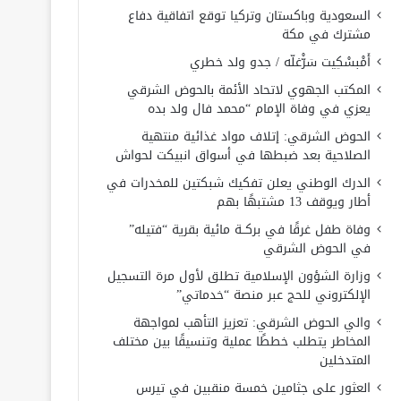
السعودية وباكستان وتركيا توقع اتفاقية دفاع
مشترك في مكة
أَمْبسْكِيت سَرّْغلّه / جدو ولد خطري
المكتب الجهوي لاتحاد الأئمة بالحوض الشرقي
يعزي في وفاة الإمام “محمد فال ولد بده
الحوض الشرقي: إتلاف مواد غذائية منتهية
الصلاحية بعد ضبطها في أسواق انبيكت لحواش
الدرك الوطني يعلن تفكيك شبكتين للمخدرات في
أطار ويوقف 13 مشتبهًا بهم
وفاة طفل غرقًا في بركــة مائية بقرية “فتيله”
في الحوض الشرقي
وزارة الشؤون الإسلامية تطلق لأول مرة التسجيل
الإلكتروني للحج عبر منصة “خدماتي”
والي الحوض الشرقي: تعزيز التأهب لمواجهة
المخاطر يتطلب خططًا عملية وتنسيقًا بين مختلف
المتدخلين
العثور على جثامين خمسة منقبين في تيرس