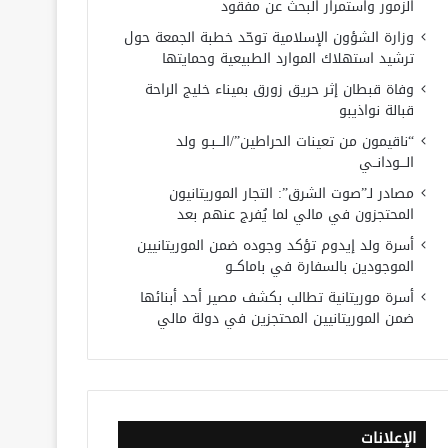
الزمور واستمرار البحث عن مفقود
وزارة الشؤون الإسلامية توحّد خطبة الجمعة حول
ترشيد استهلاك الموارد الطبيعية وحمايتها
وفاة قبطان إثر حريق زورق بميناء خليج الراحة
قبالة نواذيبو
“ناقيمون من تعينات الحراطين”/الـــبـو ولد
الـــودانــي
مصادر لـ”صوت الشرق”: التجار الموريتانيون
المحتجزون في مالي لما يُفرج عنهم بعد
أسرة ولد إيدوم تؤكد وجوده ضمن الموريتانيين
الموجودين بالسفارة في باماكــو
أسرة موريتانية تطالب بكشف مصير أحد أبنائها
ضمن الموريتانيين المحتجزين في دولة مالي
الإعلانات