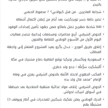
بالنيجر
شجاعة العاجزين.. من قتل كبولاني؟ !/ محفوظ الحنفي
تضرر حافة جسر تويجكجيت بعد أيام من إعلان اكتمال أشغاله
840 شاحنة صهريج تصل باماكو ضمن جهود تأمين إمدادات الوقود
الحوض الشرقي: أربع محاضرات ومسابقات إبداعية تتصدر فعاليات
اليوم الأول من الأسبوع الوطني للثقافة والفنون
إغلاق طريق آمورج – عــدل بگـرو يعيد المشروع المتعثر إلى واجهة
المطالب
السعودية وباكستان وتركيا توقع اتفاقية دفاع مشترك في مكة
أَمْبسْكِيت سَرّْغلّه / جدو ولد خطري
المكتب الجهوي لاتحاد الأئمة بالحوض الشرقي يعزي في وفاة
الإمام “محمد فال ولد بده
الحوض الشرقي: إتلاف مواد غذائية منتهية الصلاحية بعد ضبطها
في أسواق انبيكت لحواش
الدرك الوطني يعلن تفكيك شبكتين للمخدرات في أطار ويوقف 13
مشتبهًا بهم