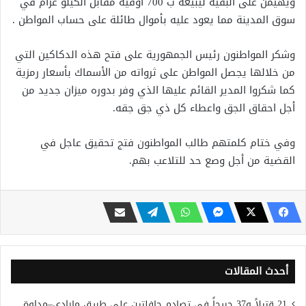
ويهيمن على البقية ليبيعه ب 700 أوقية مقابل الكيلو غرام في
سوق المدينة مما يعود عليه بأموال طائلة على حساب المواطن .
وشكر المواطنون رئيس الجمهورية على فتح هذه الدكاكين التي
من خلالها يجصل المواطن على ثرواته من الأسماك بأسعار رمزية
كما شكروا المدير القائم عليها الذي وفر بدوره ميزان جديد من
أجل احقاق الجق واعطاء كل ذي جق جقه.
وفي ختام كلمتهم طالب المواطنون فتج تحقيق عاجل في
القضية من أجل وصع حد للتلاعب بهم.
أحدث المقالات
21 قتيلاً و37 جريحاً في تصادم حافلتين على طريق مارادي–مداوة