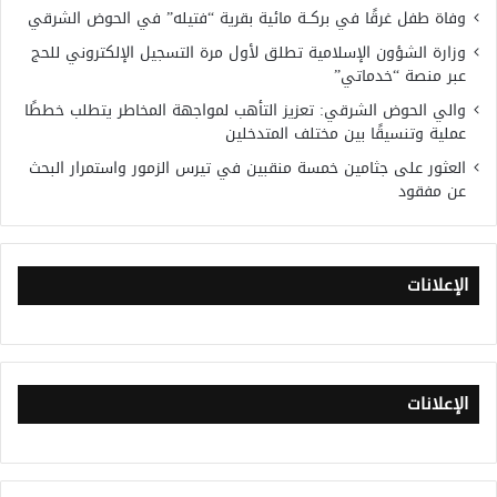
وفاة طفل غرقًا في بركــة مائية بقرية “فتيله” في الحوض الشرقي
وزارة الشؤون الإسلامية تطلق لأول مرة التسجيل الإلكتروني للحج
عبر منصة “خدماتي”
والي الحوض الشرقي: تعزيز التأهب لمواجهة المخاطر يتطلب خططًا
عملية وتنسيقًا بين مختلف المتدخلين
العثور على جثامين خمسة منقبين في تيرس الزمور واستمرار البحث
عن مفقود
الإعلانات
الإعلانات