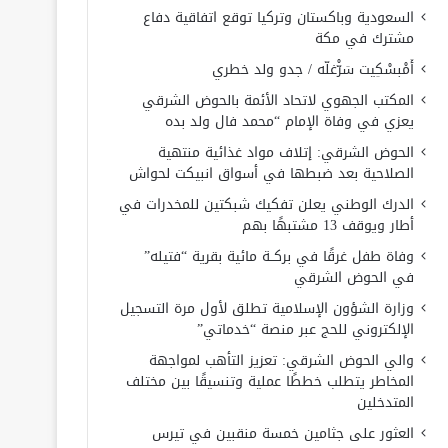
السعودية وباكستان وتركيا توقع اتفاقية دفاع
مشترك في مكة
أَمْبسْكِيت سَرّْغلّه / جدو ولد خطري
المكتب الجهوي لاتحاد الأئمة بالحوض الشرقي
يعزي في وفاة الإمام “محمد فال ولد بده
الحوض الشرقي: إتلاف مواد غذائية منتهية
الصلاحية بعد ضبطها في أسواق انبيكت لحواش
الدرك الوطني يعلن تفكيك شبكتين للمخدرات في
أطار ويوقف 13 مشتبهًا بهم
وفاة طفل غرقًا في بركــة مائية بقرية “فتيله”
في الحوض الشرقي
وزارة الشؤون الإسلامية تطلق لأول مرة التسجيل
الإلكتروني للحج عبر منصة “خدماتي”
والي الحوض الشرقي: تعزيز التأهب لمواجهة
المخاطر يتطلب خططًا عملية وتنسيقًا بين مختلف
المتدخلين
العثور على جثامين خمسة منقبين في تيرس