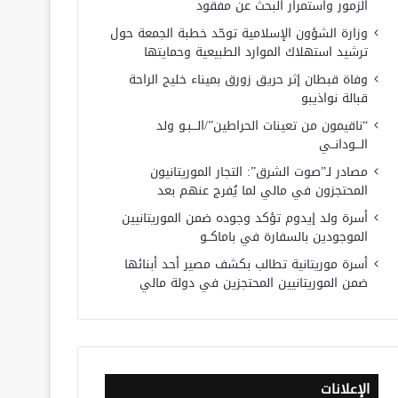
الزمور واستمرار البحث عن مفقود
وزارة الشؤون الإسلامية توحّد خطبة الجمعة حول
ترشيد استهلاك الموارد الطبيعية وحمايتها
وفاة قبطان إثر حريق زورق بميناء خليج الراحة
قبالة نواذيبو
“ناقيمون من تعينات الحراطين”/الـــبـو ولد
الـــودانــي
مصادر لـ”صوت الشرق”: التجار الموريتانيون
المحتجزون في مالي لما يُفرج عنهم بعد
أسرة ولد إيدوم تؤكد وجوده ضمن الموريتانيين
الموجودين بالسفارة في باماكــو
أسرة موريتانية تطالب بكشف مصير أحد أبنائها
ضمن الموريتانيين المحتجزين في دولة مالي
الإعلانات