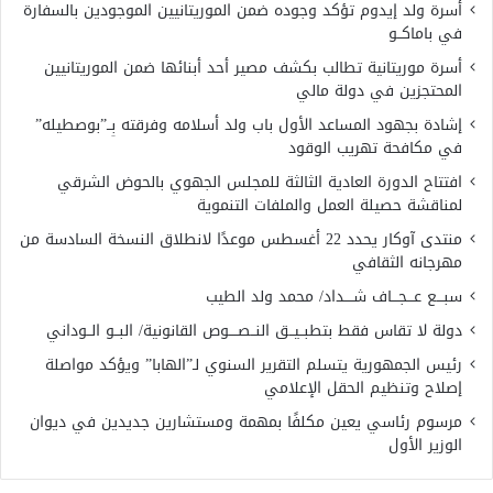
أسرة ولد إيدوم تؤكد وجوده ضمن الموريتانيين الموجودين بالسفارة
في باماكــو
أسرة موريتانية تطالب بكشف مصير أحد أبنائها ضمن الموريتانيين
المحتجزين في دولة مالي
إشادة بجهود المساعد الأول باب ولد أسلامه وفرقته بِــ”بوصطيله”
في مكافحة تهريب الوقود
افتتاح الدورة العادية الثالثة للمجلس الجهوي بالحوض الشرقي
لمناقشة حصيلة العمل والملفات التنموية
منتدى آوكار يحدد 22 أغسطس موعدًا لانطلاق النسخة السادسة من
مهرجانه الثقافي
سبـــع عـــجـــاف شــــداد/ محمد ولد الطيب
دولة لا تقاس فقط بتطبــيــق النــصــــوص القانونية/ البــو الــوداني
رئيس الجمهورية يتسلم التقرير السنوي لـ”الهابا” ويؤكد مواصلة
إصلاح وتنظيم الحقل الإعلامي
مرسوم رئاسي يعين مكلفًا بمهمة ومستشارين جديدين في ديوان
الوزير الأول