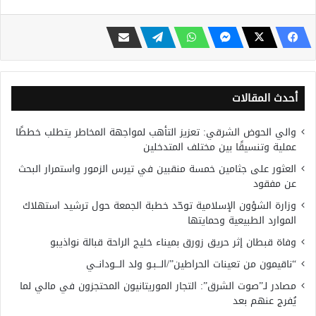
أحدث المقالات
والي الحوض الشرقي: تعزيز التأهب لمواجهة المخاطر يتطلب خططًا
عملية وتنسيقًا بين مختلف المتدخلين
العثور على جثامين خمسة منقبين في تيرس الزمور واستمرار البحث
عن مفقود
وزارة الشؤون الإسلامية توحّد خطبة الجمعة حول ترشيد استهلاك
الموارد الطبيعية وحمايتها
وفاة قبطان إثر حريق زورق بميناء خليج الراحة قبالة نواذيبو
“ناقيمون من تعينات الحراطين”/الـــبـو ولد الـــودانــي
مصادر لـ”صوت الشرق”: التجار الموريتانيون المحتجزون في مالي لما
يُفرج عنهم بعد