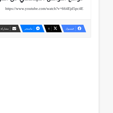
https://www.youtube.com/watch?v=664Ejd5pc4E
فيسبوك
X
ماسنجر
مشاركة ع