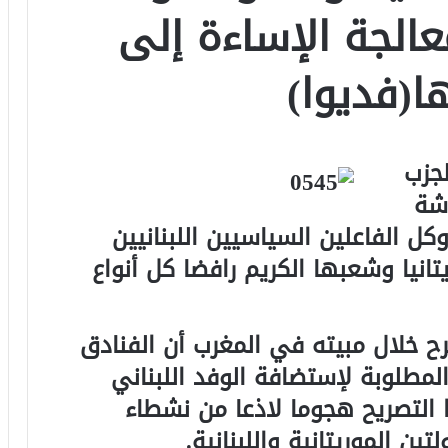
عالجة الإساءة إلى
ها(فديوا)
لجزب
شة
كل الفاعلين السياسيين اللبنانيين
تانيا وشعبها الكريم رافضا كل أنواع
ح خلال مبيته في المغرب أن الفنادق
لمطلوبة لإستضافة الوفد اللبناني
ا التصريح هجوما لاذعا من نشطاء
ين الموريتانية واللبنانية.