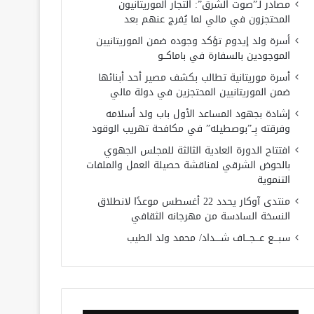
مصادر لـ”صوت الشرق”: التجار الموريتانيون
المحتجزون في مالي لما يُفرج عنهم بعد
أسرة ولد إيدوم تؤكد وجوده ضمن الموريتانيين
الموجودين بالسفارة في باماكــو
أسرة موريتانية تطالب بكشف مصير أحد أبنائها
ضمن الموريتانيين المحتجزين في دولة مالي
إشادة بجهود المساعد الأول باب ولد أسلامه
وفرقته بِــ”بوصطيله” في مكافحة تهريب الوقود
افتتاح الدورة العادية الثالثة للمجلس الجهوي
بالحوض الشرقي لمناقشة حصيلة العمل والملفات
التنموية
منتدى آوكار يحدد 22 أغسطس موعدًا لانطلاق
النسخة السادسة من مهرجانه الثقافي
سبـــع عـــجـــاف شــــداد/ محمد ولد الطيب