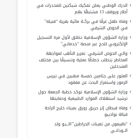
الدرك الوطني يعلن تفكيك شبكتين للمخدرات في
أطار ويوقف 13 مشتبهًا بهم
وفاة طفل غرقًا في بركــة مائية بقرية “فتيله”
في الحوض الشرقي
وزارة الشؤون الإسلامية تطلق لأول مرة التسجيل
الإلكتروني للحج عبر منصة “خدماتي”
والي الحوض الشرقي: تعزيز التأهب لمواجهة
المخاطر يتطلب خططًا عملية وتنسيقًا بين مختلف
المتدخلين
العثور على جثامين خمسة منقبين في تيرس
الزمور واستمرار البحث عن مفقود
وزارة الشؤون الإسلامية توحّد خطبة الجمعة حول
ترشيد استهلاك الموارد الطبيعية وحمايتها
وفاة قبطان إثر حريق زورق بميناء خليج الراحة
قبالة نواذيبو
“ناقيمون من تعينات الحراطين”/الـــبـو ولد
الـــودانــي