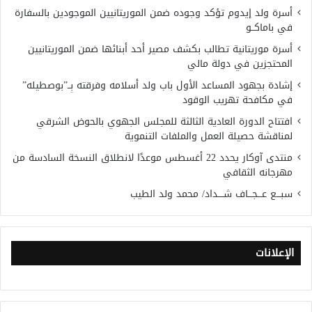
أسرة ولد إيدوم تؤكد وجوده ضمن الموريتانيين الموجودين بالسفارة
في باماكــو
أسرة موريتانية تطالب بكشف مصير أحد أبنائها ضمن الموريتانيين
المحتجزين في دولة مالي
إشادة بجهود المساعد الأول باب ولد أسلامه وفرقته بِــ”بوصطيله”
في مكافحة تهريب الوقود
افتتاح الدورة العادية الثالثة للمجلس الجهوي بالحوض الشرقي
لمناقشة حصيلة العمل والملفات التنموية
منتدى آوكار يحدد 22 أغسطس موعدًا لانطلاق النسخة السادسة من
مهرجانه الثقافي
سبـــع عـــجـــاف شــــداد/ محمد ولد الطيب
الإعلانات