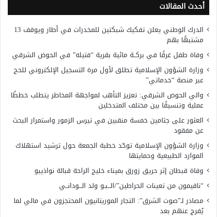
أحدث المقالات
الدرك الوطني يعلن تفكيك شبكتين للمخدرات في أطار ويوقف 13
مشتبهًا بهم
وفاة طفل غرقًا في بركــة مائية بقرية “فتيله” في الحوض الشرقي
وزارة الشؤون الإسلامية تطلق لأول مرة التسجيل الإلكتروني للحج
عبر منصة “خدماتي”
والي الحوض الشرقي: تعزيز التأهب لمواجهة المخاطر يتطلب خططًا
عملية وتنسيقًا بين مختلف المتدخلين
العثور على جثامين خمسة منقبين في تيرس الزمور واستمرار البحث
عن مفقود
وزارة الشؤون الإسلامية توحّد خطبة الجمعة حول ترشيد استهلاك
الموارد الطبيعية وحمايتها
وفاة قبطان إثر حريق زورق بميناء خليج الراحة قبالة نواذيبو
“ناقيمون من تعينات الحراطين”/الـــبـو ولد الـــودانــي
مصادر لـ”صوت الشرق”: التجار الموريتانيون المحتجزون في مالي لما
يُفرج عنهم بعد