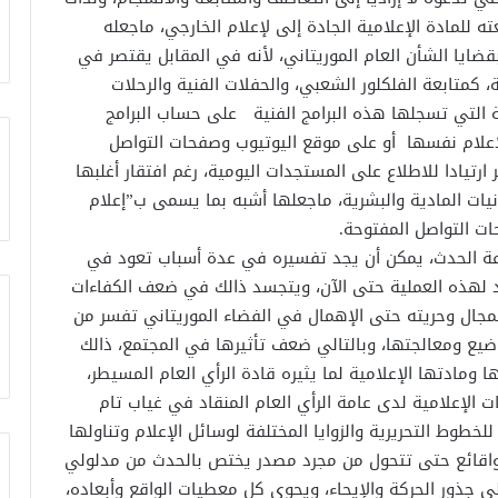
 للمادة الإعلامية الجادة إلى لإعلام الخارجي، ماجعله
بقضايا الشأن العام الموريتاني، لأنه في المقابل يقتصر في
، كمتابعة الفلكلور الشعبي، والحفلات الفنية والرحلات
 التي تسجلها هذه البرامج الفنية على حساب البرامج
لإعلام نفسها أو على موقع اليوتيوب وصفحات التواصل
 ارتيادا للاطلاع على المستجدات اليومية، رغم افتقار أغلبها
نيات المادية والبشرية، ماجعلها أشبه بما يسمى ب”إعلام
ت التواصل المفتوحة.
اعة الحدث، يمكن أن يجد تفسيره في عدة أسباب تعود في
جاد لهذه العملية حتى الآن، ويتجسد ذالك في ضعف الكفاءات
المجال وحريته حتى الإهمال في الفضاء الموريتاني تفسر من
ضيع ومعالجتها، وبالتالي ضعف تأثيرها في المجتمع، ذالك
 ومادتها الإعلامية لما يثيره قادة الرأي العام المسيطر،
ت الإعلامية لدى عامة الرأي العام المنقاد في غياب تام
خطوط التحريرية والزوايا المختلفة لوسائل الإعلام وتناولها
لواقائع حتى تتحول من مجرد مصدر يختص بالحدث من مدلولي
ى جذور الحركة والإيحاء، ويحوي كل معطيات الواقع وأبعاده،