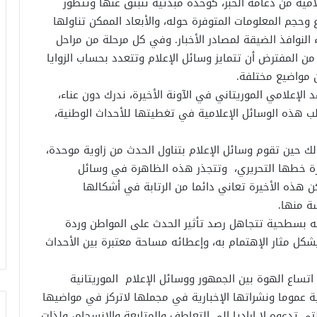
امية من دعامة الخبر، كوحدة مبدئية تنبثق عنها وتتطور
وحجم المعلومات المتوفرة حوله، والأبعاد الممكن تناولها
 النوافذ الضيقة لمصادر الأخبار. وفي كل مرحلة من مراحل
من المفترض أن تتمايز وسائل الإعلام وتتعدد بحساب الزوايا
ن مواضيع مختلفة.
الإعلامي الموريتاني في الآونة الأخيرة، ندرك دون عناء،
لب هذه الوسائل الإعلامية في تغطيتها للأحداث الوطنية،
ك حين تقوم وسائل الإعلام بتناول الحدث من زاوية موحدة،
زة خطها التحريري، وتتجذر هذه الظاهرة في وسائل
ن هذه الأخيرة تعاني دائما من الرتابة في أشكالها
ة منها.
وله بسطحية تتجاهل رصد تأثير الحدث على المواطن وردة
شكل مثار الإهتمام به، وإعطائه مساحة معتبرة بين الأحداث
تساع الهوة بين الجمهور ووسائل الإعلام الموريتانية
ة عموما ونشراتها الإخبارية في مجملها لاتركز في مواضيها
تي تدعوه لا إراديا إلى التعاطف والمتابعة والانسجام، ولذات