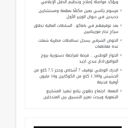
ويؤكد مواصلة إصلاح وتنظيم الحقل الإعلامي
مرسوم رئاسي يعين مكلفًا بمهمة ومستشارين
جديدين في ديوان الوزير الأول
بعد توقيفهم في باماكو.. السلطات المالية تطلق
سراح تجار موريتانيين
الحوض الشرقي يسجل تساقطات مطرية شملت
عدة مقاطعات
الحوار الوطني… فرصة لمراجعة دستورية بروح
التوافق/ادمُ عبدي اجيد
الدرك الوطني توقيف 7 أشخاص وحجز 7.5 كلغ من
الحشيش و1.349 كلغ من الكوكايين و14 مليون
أوقية قديمة
النعمة: اجتماع جهوي يتابع تنفيذ المشاريع
التنموية ويبحث تعزيز التنسيق بين المتدخلين