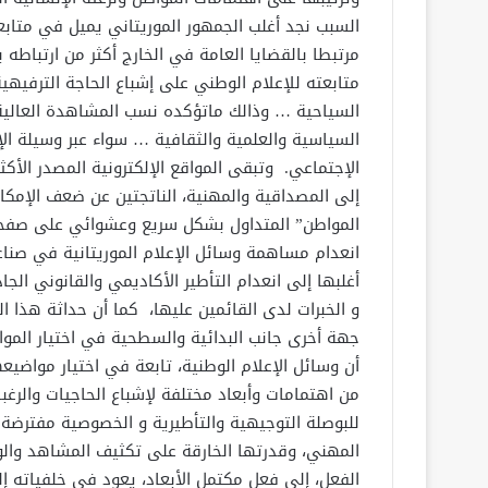
السبب نجد أغلب الجمهور الموريتاني يميل في متابعته
مرتبطا بالقضايا العامة في الخارج أكثر من ارتباطه 
متابعته للإعلام الوطني على إشباع الحاجة الترفيهية
السياحية … وذالك ماتؤكده نسب المشاهدة العالية
السياسية والعلمية والثقافية … سواء عبر وسيلة ا
الإجتماعي. وتبقى المواقع الإلكترونية المصدر الأكثر
إلى المصداقية والمهنية، الناتجتين عن ضعف الإمكا
المواطن” المتداول بشكل سريع وعشوائي على صفحا
انعدام مساهمة وسائل الإعلام الموريتانية في صن
أغلبها إلى انعدام التأطير الأكاديمي والقانوني ال
و الخبرات لدى القائمين عليها، كما أن حداثة هذا 
جهة أخرى جانب البدائية والسطحية في اختيار الموا
أن وسائل الإعلام الوطنية، تابعة في اختيار مواضيعها
من اهتمامات وأبعاد مختلفة لإشباع الحاجيات والرغبا
للبوصلة التوجيهية والتأطيرية و الخصوصية مفترضة لل
المهني، وقدرتها الخارقة على تكثيف المشاهد وا
الفعل، إلى فعل مكتمل الأبعاد، يعود في خلفياته إل