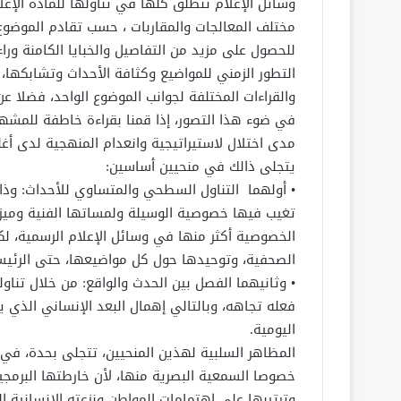
وسائل الإعلام تنطلق كلها في تناولها للمادة الإعل
مختلف المعالجات والمقاربات ، حسب تقادم الموضوع 
للحصول على مزيد من التفاصيل والخبايا الكامنة وراء
التطور الزمني للمواضيع وكثافة الأحداث وتشابكها، 
والقراءات المختلفة لجوانب الموضوع الواحد، فضلا ع
في ضوء هذا التصور، إذا قمنا بقراءة خاطفة للمشهد 
مدى اختلال لاستيراتيجية وانعدام المنهجية لدى أغ
يتجلى ذالك في منحيين أساسين:
• أولهما التناول السطحي والمتساوي للأحداث: وذال
تغيب فيها خصوصية الوسيلة ولمساتها الفنية ومي
الخصوصية أكثر منها في وسائل الإعلام الرسمية، لك
الصحفية، وتوحيدها حول كل مواضيعها، حتى الرئيس
• وثانيهما الفصل بين الحدث والواقع: من خلال تنا
فعله تجاهه، وبالتالي إهمال البعد الإنساني الذي ي
اليومية.
المظاهر السلبية لهذين المنحيين، تتجلى بحدة، في ا
خصوصا السمعية البصرية منها، لأن خارطتها البرمجي
وترتيبها على اهتمامات المواطن ونزعته الإنسانية ال