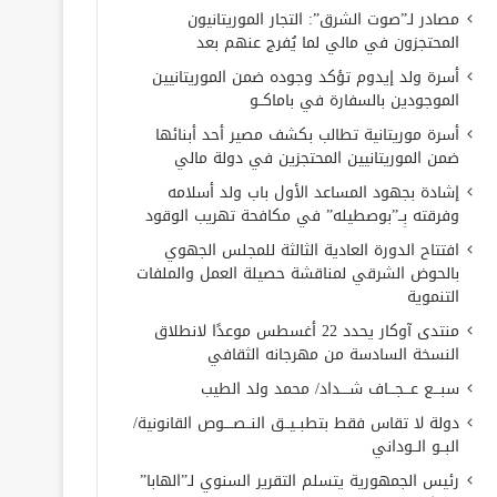
مصادر لـ”صوت الشرق”: التجار الموريتانيون
المحتجزون في مالي لما يُفرج عنهم بعد
أسرة ولد إيدوم تؤكد وجوده ضمن الموريتانيين
الموجودين بالسفارة في باماكــو
أسرة موريتانية تطالب بكشف مصير أحد أبنائها
ضمن الموريتانيين المحتجزين في دولة مالي
إشادة بجهود المساعد الأول باب ولد أسلامه
وفرقته بِــ”بوصطيله” في مكافحة تهريب الوقود
افتتاح الدورة العادية الثالثة للمجلس الجهوي
بالحوض الشرقي لمناقشة حصيلة العمل والملفات
التنموية
منتدى آوكار يحدد 22 أغسطس موعدًا لانطلاق
النسخة السادسة من مهرجانه الثقافي
سبـــع عـــجـــاف شــــداد/ محمد ولد الطيب
دولة لا تقاس فقط بتطبــيــق النــصــــوص القانونية/
البــو الــوداني
رئيس الجمهورية يتسلم التقرير السنوي لـ”الهابا”