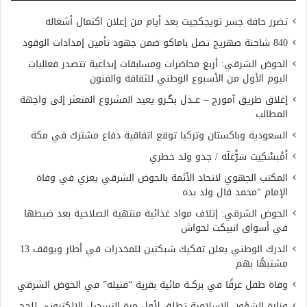
تضرر حافة جسر تويجكجيت بعد أيام من إعلان اكتمال أشغاله
840 شاحنة صهريج تصل باماكو ضمن جهود تأمين إمدادات الوقود
الحوض الشرقي: أربع محاضرات ومسابقات إبداعية تتصدر فعاليات
اليوم الأول من الأسبوع الوطني للثقافة والفنون
إغلاق طريق آمورج – عــدل بگـرو يعيد المشروع المتعثر إلى واجهة
المطالب
السعودية وباكستان وتركيا توقع اتفاقية دفاع مشترك في مكة
أَمْبسْكِيت سَرّْغلّه / جدو ولد خطري
المكتب الجهوي لاتحاد الأئمة بالحوض الشرقي يعزي في وفاة
الإمام “محمد فال ولد بده
الحوض الشرقي: إتلاف مواد غذائية منتهية الصلاحية بعد ضبطها
في أسواق انبيكت لحواش
الدرك الوطني يعلن تفكيك شبكتين للمخدرات في أطار ويوقف 13
مشتبهًا بهم
وفاة طفل غرقًا في بركــة مائية بقرية “فتيله” في الحوض الشرقي
وزارة الشؤون الإسلامية تطلق لأول مرة التسجيل الإلكتروني للحج