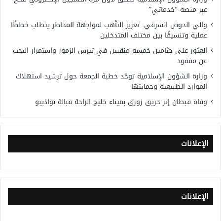
عبر منصة “خدماتي”
والي الحوض الشرقي: تعزيز التأهب لمواجهة المخاطر يتطلب خططًا
عملية وتنسيقًا بين مختلف المتدخلين
العثور على جثامين خمسة منقبين في تيرس الزمور واستمرار البحث
عن مفقود
وزارة الشؤون الإسلامية توحّد خطبة الجمعة حول ترشيد استهلاك
الموارد الطبيعية وحمايتها
وفاة قبطان إثر حريق زورق بميناء خليج الراحة قبالة نواذيبو
الإعلانات
الإعلانات