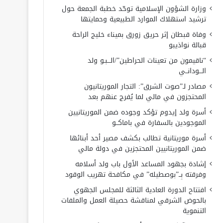
وزارة الشؤون الإسلامية توحّد خطبة الجمعة حول
ترشيد استهلاك الموارد الطبيعية وحمايتها
وفاة قبطان إثر حريق زورق بميناء خليج الراحة
قبالة نواذيبو
“ناقيمون من تعينات الحراطين”/الـــبـو ولد
الـــودانــي
مصادر لـ”صوت الشرق”: التجار الموريتانيون
المحتجزون في مالي لما يُفرج عنهم بعد
أسرة ولد إيدوم تؤكد وجوده ضمن الموريتانيين
الموجودين بالسفارة في باماكــو
أسرة موريتانية تطالب بكشف مصير أحد أبنائها
ضمن الموريتانيين المحتجزين في دولة مالي
إشادة بجهود المساعد الأول باب ولد أسلامه
وفرقته بِــ”بوصطيله” في مكافحة تهريب الوقود
افتتاح الدورة العادية الثالثة للمجلس الجهوي
بالحوض الشرقي لمناقشة حصيلة العمل والملفات
التنموية