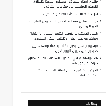
منتدى آوكار يحدد 22 أغسطس موعدًا لانطلاق
النسخة السادسة من مهرجانه الثقافي
سبـــع عـــجـــاف شــــداد/ محمد ولد الطيب
دولة لا تقاس فقط بتطبــيــق النــصــــوص القانونية/
البــو الــوداني
رئيس الجمهورية يتسلم التقرير السنوي لـ”الهابا”
ويؤكد مواصلة إصلاح وتنظيم الحقل الإعلامي
مرسوم رئاسي يعين مكلفًا بمهمة ومستشارين
جديدين في ديوان الوزير الأول
بعد توقيفهم في باماكو.. السلطات المالية تطلق
سراح تجار موريتانيين
الحوض الشرقي يسجل تساقطات مطرية شملت
عدة مقاطعات
الإعلانات