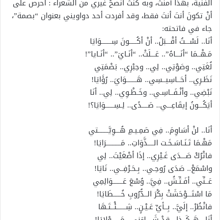
الفنية، بهذا آمنتُ، وبه كنتُ أنصحُ غيري من الشعراء : احرص على
أنْ تكونَ أنتَ أنتَ فقط، وقد أفردت أحد دواويني بعنوان “بصمة”،
جاء في فاتحته:
أنَا.. لَسْـــتُ أقْـــبَلُ.. أنْ أكُـــــونَ سِـــــــوَايَا
مَـهْــمَا “أنَـــاهُ”.. عَـــلَتْ.. “أنَـايَ”.. “أنَـايا”!
لُغَتِي.. وصَوْتِي.. لِي.. وحِبْرِي.. بَصْمَتِي
نَظَـرِي.. أحَــاسِيــسِي.. هَـــــــوَايَ.. رُؤَايَا!
نَبْضِي.. وأنْـفَــاسِـي.. وخَـطْـوِي.. لِي.. أنَا
أيَكُـــونُ إيقَاعِـــي.. صَــــدًى.. لِـسِــــــوَايَا؟!
أنَا.. لنْ أسَاوِمَ.. فِي صَمِـيـمِ هُـــوِيَّـــــــتي
مَهْـمَا تَـنَـاسَـخَـت الــــذَّوَاتِ.. مَــــــــــرَايَا!
فاتْرُكْ صَـــدَى غَـيْرِي.. إذَا أصْغَيْتَ.. لِي
واسْمَعْ.. صَدَى رُوحِـي.. بِـحَـرْفِــي.. نَايَا!
عَــنِّي.. أفَـتِّـشُ.. فِيَّ.. وُسْعَ عَـــــــوَالِمِي
مَا اسْتَـــوْحَشَتْ بِكْرَ الــدُّرُوبِ خُـــــطَايَا!
فانْظُرْ.. إلَيَّ.. بِــأيِّ عَـيْـنٍ.. شِــــــئْــتَـهَا
أنَا.. هَــكَــذا.. قدْ شَــــاءَنِي.. مَــــــوْلايَا!