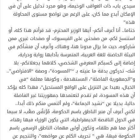
سيدي باب، ذات العواقب الوخيمة، وهو مجرد تدليل على أن في
الإمكان أبدع مما كان، على الرغم من تواضع مستوى المحاولة
هذه”
ختاما.. أنا أعرف أنكم- أيها الوزير المحترم- قد قرأتم هذا كله، أو
استنسخ لكم، من صفحتي على الفيسبوك، أو صفحات غيري ممن
شاركوه، حيث ما يزال مدونا هنا، وهناك، وأعرف أن منشأكم في
البيئة الحاضنة للغة العربية، المتمرسة بآدابها رواية ودراية،
إضافة إلى كسبكم المعرفي الشخصي، كلاهما يجعلانكم- بلا
شك- تدركون بدقة ما عنيته بـ “”المسودة”، وصفة “الافتراضي”..
و”الجمهورية الفاضلة”، المستهدفة ، وكونها معلقة “في
الخيال، بعيدا عن التنزيل على الواقع المستحيل”، فهذا كله يؤكد
أن هذه المسودة، لم تقدم لتعتمدها جمهوريتنا غير الفاضلة
حاليا، بديلا عن “نشيد الجماعة”، ولم ألتمس منكم ذلك أبدا..
لكني أعرف أن منبر الناطق باسم الحكومة، مُرْتقًى صعْب، لا سيما
في الدول الناقصة الديمقراطية، التي يكون الوزراء فيها رهناء،
أكثر مما هم طلقاء، وتكون أولى مهمات الناطق الرسمي باسم
الحكومة فيها، هي ” تحريف الكلم عن مواضعه”، والتنجيم عن