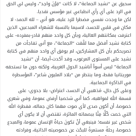
سحيق عن “نشيد الجماعة”، لا كانت “قِرْنَ واحِد”، وليس لي الحق
في الرد على أي رأي انطباعي غير مؤسس نقديا.
لكن ما وجدت نفسي مضطرا للرد عليه، هو أني – لله الحمد- لا
مكان في قلبي للحسد، لاسيما بالنسبة للشعراء المبدعين، الذين
اعترفت بمكانتهم العالية، وبأن كل واحد منهم قادر-بمفرده- على
كتابة نشيد أفضل مما لفَّقت “الجماعة”، مع أني تفاجأت من
تصريحكم بأن كل المشاركين، لم يوفق أي واحد منهم في كتابة
نشيد على المستوى المرغوب، وقد أكدت-أيضا- أن “نشيد
الجماعة” ليس أسوأ أناشيد الدول العربية، ولكنه دون ما تستحقه
موريتانيا فقط، وما ينتظر من “بلاد المليون شاعر”، المؤسطرة
في الذاكرة الجماعية.
وعلى كل حال، مَذهبي أن الحسد، اعتراض- بلا جدوى- على
قسمة الله لمواهبه، كما أني شخصيا أرفض عموما، وفي شعري
خصوصا، أن أكون صدى لأي صوت مهما كان جماله، ففطرة الله
التي خصت كُلًّا مِنَّا ببصماته المائزة، تقتضي أن لا يكون أي
شخص غير نفسه؛ فينبغي أنْ تكونَ حياةُ الإنسان عموما، والمبدع
خصوصا، رحلةً مستمرةً للبحْث عن خصوصيته الذاتية، وفرادته