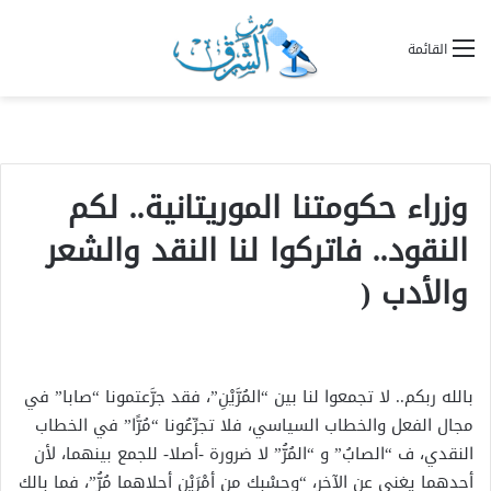
القائمة
وزراء حكومتنا الموريتانية.. لكم
النقود.. فاتركوا لنا النقد والشعر
والأدب (
بالله ربكم.. لا تجمعوا لنا بين “المُرَّيْنِ”، فقد جرَّعتمونا “صابا” في
مجال الفعل والخطاب السياسي، فلا تجرِّعُونا “مُرًّا” في الخطاب
النقدي، ف “الصابُ” و “المُرُّ” لا ضرورة -أصلا- للجمع بينهما، لأن
أحدهما يغني عن الآخر، “وحسْبك من أمْرَيْن أحلاهما مُرُّ”، فما بالك