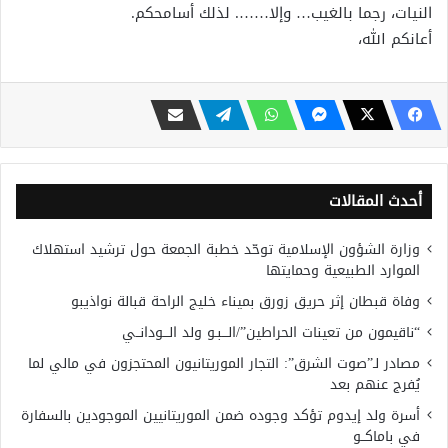
النيات، رجما بالغيب… وإلا……. لذلك أسامحكم.
أعانكم الله،
أحدث المقالات
وزارة الشؤون الإسلامية توحّد خطبة الجمعة حول ترشيد استهلاك
الموارد الطبيعية وحمايتها
وفاة قبطان إثر حريق زورق بميناء خليج الراحة قبالة نواذيبو
“ناقيمون من تعينات الحراطين”/الـــبـو ولد الـــودانــي
مصادر لـ”صوت الشرق”: التجار الموريتانيون المحتجزون في مالي لما
يُفرج عنهم بعد
أسرة ولد إيدوم تؤكد وجوده ضمن الموريتانيين الموجودين بالسفارة
في باماكــو