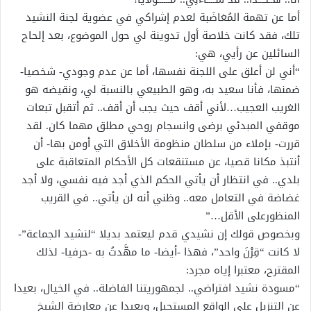
أما عن تهمة المُغاضَبة لعدم إشراكي في عضوية لجنة النشيد
تلك، فقد كانت خلاصة أول تدوينة لي حول الموضوع، بعد إلحاح
السائلين عن رأيي، هي:
“أني لن أعلق على اللجنة نفسها، أما عن عدم وجودي- شخصيا-
ضمنها، فأنا سعيد به، وهو الطبيعي بالنسبة لي، ونقيضه هو
الغريب العجيب…لأني أقف حيث يجب أن أقف.. ثم أتقبل تبعات
موقفي المبدئي برضى وانسجام روحي مطلق مهما كان. لقد
قررت- بإملاء من سلطان منظومة الأخلاق التي أومن بها- أن
أنتبذ مكانا قصيا، عن مستنقعات كل الأحكام المتعاقبة على
بلدي.. في انتظار أن يأتي الحكم الذي أجد فيه نفسي، ولا أجد
غضاضة في التعامل معه.. وظني أنه لن يأتي.. في القريب
المنظورعلى الأقل…”
وبخصوص قولك إن نشيدي قدم ليعتمد بديلا “لنشيد الجماعة”-
لا كانت “قِرْنَ واحد”، فهذا -أيضا- ما مهَّدتُ به -حرفيا- لذلك
المقترح، معتبرا إياه مجرد:
“مسودة نشيد افتراضي.. لجمهوريتنا الفاضلة.. في الخيال، بعيدا
عن التنزيل على الواقع المستحيل، وبعيدا عن معارضة الشيخ