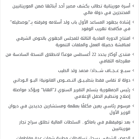
أسرة موريتانية تطالب بكشف مصير أحد أبنائها ضمن الموريتانيين
المحتجزين في دولة مالي
إشادة بجهود المساعد الأول باب ولد أسلامه وفرقته بِــ”بوصطيله”
في مكافحة تهريب الوقود
افتتاح الدورة العادية الثالثة للمجلس الجهوي بالحوض الشرقي
لمناقشة حصيلة العمل والملفات التنموية
منتدى آوكار يحدد 22 أغسطس موعدًا لانطلاق النسخة السادسة من
مهرجانه الثقافي
سبـــع عـــجـــاف شــــداد/ محمد ولد الطيب
دولة لا تقاس فقط بتطبــيــق النــصــــوص القانونية/ البــو الــوداني
رئيس الجمهورية يتسلم التقرير السنوي لـ”الهابا” ويؤكد مواصلة
إصلاح وتنظيم الحقل الإعلامي
مرسوم رئاسي يعين مكلفًا بمهمة ومستشارين جديدين في ديوان
الوزير الأول
بعد توقيفهم في باماكو.. السلطات المالية تطلق سراح تجار
موريتانيين
الحوض الشرقي يسجل تساقطات مطرية شملت عدة مقاطعات