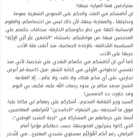
بمترادفين هما المرارة عينها!
لن أناقشكم في النقد، والحكم على النصوص الشعرية عموما،
وتحليلها ، والمقارنة بينها، لأن ذلك ليس من اختصاصكم، والعلوم
الإنسانية كلها- في نظر حكومتكم الخارقة- سخافات حكمتم على
المختصين فيها ،من مواطنيكم- باستثناء “التابعين غيْر ألِي الإِرْبَةِ”
السياسية المُخالفة- بالإبادة الجماعية، منذ أعلنت قلة الأدب
حربها على الأدب.
كما أني لن أناقشكم في حكمكم النقدي علي شخصيا، لأني منذ
تلمسي لخطواتي الأولى في كتابة الشعر -قبل 35سنة-لم أعرض
تجاربي، على أي شاعر هناك، ولا ناقد، ولا عالم… إلا العلامة
الشيخ محمد سالم بن عدود رحمات الله عليه، فكيف بي اليوم
وقد جاوزت حد الخمسين!
السيد وزير الثقافة المحترم.. أشكركم على رفعكم لي مكانا عليا-
فوق ما أستحقه- بين الشعراء “الحاسدين” لأقرانهم، المغاضبين،
أسفا على حرمانهم من المشاركة في “لجنة النشيد الوطني”،
التي كانوا يشرئبون لعضويتها، حسب خطابكم مؤخرا أمام
البرلمان، رغم أنكم أهْوَيْتُم بمستوي نشيدي المقترح…في مُنْحدَر