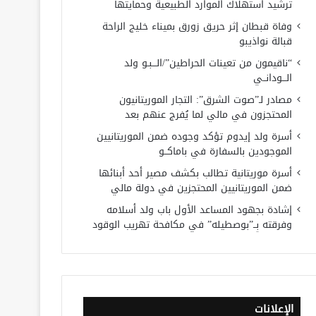
ترشيد استهلاك الموارد الطبيعية وحمايتها
وفاة قبطان إثر حريق زورق بميناء خليج الراحة
قبالة نواذيبو
“ناقيمون من تعينات الحراطين”/الـــبـو ولد
الـــودانــي
مصادر لـ”صوت الشرق”: التجار الموريتانيون
المحتجزون في مالي لما يُفرج عنهم بعد
أسرة ولد إيدوم تؤكد وجوده ضمن الموريتانيين
الموجودين بالسفارة في باماكــو
أسرة موريتانية تطالب بكشف مصير أحد أبنائها
ضمن الموريتانيين المحتجزين في دولة مالي
إشادة بجهود المساعد الأول باب ولد أسلامه
وفرقته بِــ”بوصطيله” في مكافحة تهريب الوقود
الإعلانات