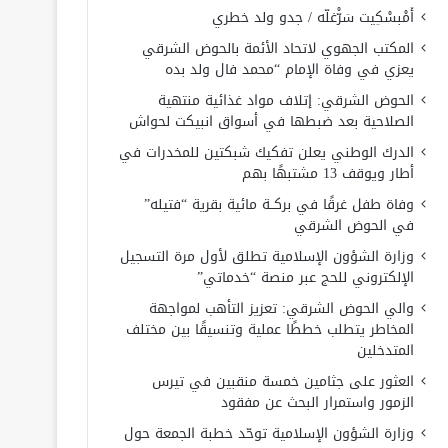
أَمْبسْكِيت سَرّْغلّه / جدو ولد خطري
المكتب الجهوي لاتحاد الأئمة بالحوض الشرقي
يعزي في وفاة الإمام “محمد فال ولد بده
الحوض الشرقي: إتلاف مواد غذائية منتهية
الصلاحية بعد ضبطها في أسواق انبيكت لحواش
الدرك الوطني يعلن تفكيك شبكتين للمخدرات في
أطار ويوقف 13 مشتبهًا بهم
وفاة طفل غرقًا في بركــة مائية بقرية “فتيله”
في الحوض الشرقي
وزارة الشؤون الإسلامية تطلق لأول مرة التسجيل
الإلكتروني للحج عبر منصة “خدماتي”
والي الحوض الشرقي: تعزيز التأهب لمواجهة
المخاطر يتطلب خططًا عملية وتنسيقًا بين مختلف
المتدخلين
العثور على جثامين خمسة منقبين في تيرس
الزمور واستمرار البحث عن مفقود
وزارة الشؤون الإسلامية توحّد خطبة الجمعة حول