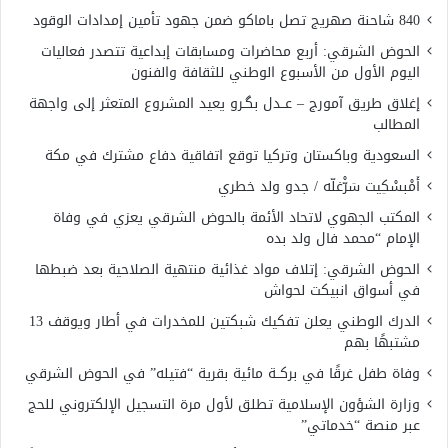
840 شاحنة صهريج تصل باماكو ضمن جهود تأمين إمدادات الوقود
الحوض الشرقي: أربع محاضرات ومسابقات إبداعية تتصدر فعاليات
اليوم الأول من الأسبوع الوطني للثقافة والفنون
إغلاق طريق آمورج – عــدل بگـرو يعيد المشروع المتعثر إلى واجهة
المطالب
السعودية وباكستان وتركيا توقع اتفاقية دفاع مشترك في مكة
أَمْبسْكِيت سَرّْغلّه / جدو ولد خطري
المكتب الجهوي لاتحاد الأئمة بالحوض الشرقي يعزي في وفاة
الإمام “محمد فال ولد بده
الحوض الشرقي: إتلاف مواد غذائية منتهية الصلاحية بعد ضبطها
في أسواق انبيكت لحواش
الدرك الوطني يعلن تفكيك شبكتين للمخدرات في أطار ويوقف 13
مشتبهًا بهم
وفاة طفل غرقًا في بركــة مائية بقرية “فتيله” في الحوض الشرقي
وزارة الشؤون الإسلامية تطلق لأول مرة التسجيل الإلكتروني للحج
عبر منصة “خدماتي”