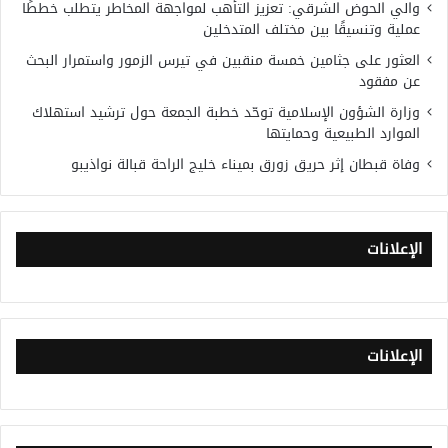
والي الحوض الشرقي: تعزيز التأهب لمواجهة المخاطر يتطلب خططًا
عملية وتنسيقًا بين مختلف المتدخلين
العثور على جثامين خمسة منقبين في تيرس الزمور واستمرار البحث
عن مفقود
وزارة الشؤون الإسلامية توحّد خطبة الجمعة حول ترشيد استهلاك
الموارد الطبيعية وحمايتها
وفاة قبطان إثر حريق زورق بميناء خليج الراحة قبالة نواذيبو
الإعلانات
الإعلانات