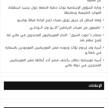
عن مفقود
وزارة الشؤون الإسلامية توحّد خطبة الجمعة حول ترشيد استهلاك
الموارد الطبيعية وحمايتها
وفاة قبطان إثر حريق زورق بميناء خليج الراحة قبالة نواذيبو
“ناقيمون من تعينات الحراطين”/الـــبـو ولد الـــودانــي
مصادر لـ”صوت الشرق”: التجار الموريتانيون المحتجزون في مالي لما
يُفرج عنهم بعد
أسرة ولد إيدوم تؤكد وجوده ضمن الموريتانيين الموجودين بالسفارة
في باماكــو
أسرة موريتانية تطالب بكشف مصير أحد أبنائها ضمن الموريتانيين
المحتجزين في دولة مالي
الإعلانات