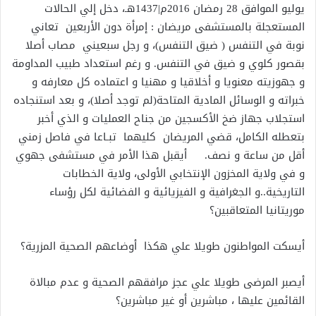
يوليو الموافق 28 رمضان 2016م|1437هـ، دخل إلي الحالات
المستعجلة بالمستشفى مريضان : إمرأة دون الأربعين تعاني
نوبة في التنفس ( ضيق التنفس)، و رجل سبعيني مصاب أصلا
بقصور كلوي و ضيق في التنفس. و رغم استعداد طبيب المداومة
و جهوزيته معنويا و أخلاقيا و مهنيا و اعتماده كل معارفه و
خبراته و الوسائل المادية المتاحة(لم توجد أصلا)، و بعد استنجاده
استجلاب جهاز ضخ الأكسجين من جناح العمليات و الذي أخبر
بتعطله الكامل، قضي المريضان كليهما تبـاعا في فاصل زمني
أقل من ساعة و نصف. أيقبل هذا الأمر في مستشفى جهوي
و في ولاية المخزون الإنتخابي الأولى، ولاية الخطابات
التاريخية..و الجغرافية و الفيزيائية و الفضائية لكل رؤساء
موريتانيا المتعاقبين؟
أيسكت المواطنون طويلا علي هكذا أوضاعهم الصحية المزرية؟
أيصبر المرضى طويلا علي عجز مرافقهم الصحية و عدم مبالاة
القائمين عليها ، مباشرين أو غير مباشرين؟