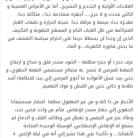
العلاجات الأولية و التخدير و التشريح.. أما عن الأمراض العصبية و
الكلى فحدث و لا حرج…. أجهزة متقادمة جدا ، متآكلة جدا،
مغبــرّة جدا، ميتمة و مرمّلة جدا نتيجة الحرارة و طبقات الغبار
المتراكمة في ظل الغياب التام و الممنهج للتهوية و التكييف
الذين إن وجدا لن يستغلا حرصا علي احترام سياسة التقشف في
ما يخص فاتورة الكهرباء…و الماء.
غرف حجز ( أو حجر) مظلمة – الضوء مصدر قلق و صداع و ارتفاع
الضغط للمرضى لا تنصح به مصالح مستشفى النعمة الجهوي- و
حتي بيت غسل الأموات( ما أحوج المرضى إلي بيت للنظافة) أشد
ظلاما و خالي حتي من القطن و مواد التعقيم.
الأخطر من ذا كله و من غير المعقول مطلقا افتقار مستشفانا
الجهوي إلي جهاز مصدر للإنعاش. فكم من واحد قضى تحت
وطأة عجز في التنفس و تعطل في وظائف القلب و الدماغ لم
يشفع له الإنعاش الإصطناعي، الوسيلة الوحيدة المتاحة
لأطبائنا… و تأكيدا علي هذا نشير إلي أنه في ليلة الإثنين 4