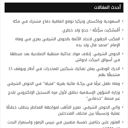
أحدث المقالات
السعودية وباكستان وتركيا توقع اتفاقية دفاع مشترك في مكة
أَمْبسْكِيت سَرّْغلّه / جدو ولد خطري
المكتب الجهوي لاتحاد الأئمة بالحوض الشرقي يعزي في وفاة
الإمام “محمد فال ولد بده
الحوض الشرقي: إتلاف مواد غذائية منتهية الصلاحية بعد ضبطها
في أسواق انبيكت لحواش
الدرك الوطني يعلن تفكيك شبكتين للمخدرات في أطار ويوقف 13
مشتبهًا بهم
وفاة طفل غرقًا في بركــة مائية بقرية “فتيله” في الحوض الشرقي
وزارة الشؤون الإسلامية تطلق لأول مرة التسجيل الإلكتروني للحج
عبر منصة “خدماتي”
والي الحوض الشرقي: تعزيز التأهب لمواجهة المخاطر يتطلب خططًا
عملية وتنسيقًا بين مختلف المتدخلين
العثور على جثامين خمسة منقبين في تيرس الزمور واستمرار البحث