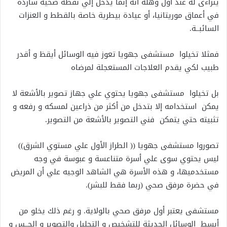
يتراءى له عند أول وهلة أنه إنما يدخل إلي نقطة صحية شاردة
في أعماق موريتانيا، أو عيادة بيطرية خاصة بالقطط و العنزات
السائبــة.
فمثلا تخيلوا مستشفى جهويا تعوز فيه الوسائل أيقظ و أقدر
طبيب لكي يقدم العلاجات المستعجلة لمرضاه
بل تخيلوا مستشفى جهويا يحتوي علي جهاز تصوير بالأشعة لا
يمكن استخدامه إلا بتدخل من أكثر من ذراعين لمسكه و رفعه و
تثبيته حتي يتمكن فني التصوير بالأشعة من التصوير.
تصوروا مستشفى جهويا (( الطراز الأول علي مستوي الشرق))
ليس يحتوي سوى علي أسرة متناعسة و عبوسة في وجه
مستخدميها، و هذه الأسرة هي الشاهد الوجيه علي أن المريض
في حضرة مرفق صحي (ربما فقط للبشر).
مستشفى يعتبر أول مرفق صحي بالولاية. و رغم ذلك يخلو من
أبسط الوسائل الحديثة للتشخيص و التحليل والتصوير و الجــس و