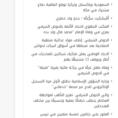
السعودية وباكستان وتركيا توقع اتفاقية دفاع
مشترك في مكة
أَمْبسْكِيت سَرّْغلّه / جدو ولد خطري
المكتب الجهوي لاتحاد الأئمة بالحوض الشرقي
يعزي في وفاة الإمام “محمد فال ولد بده
الحوض الشرقي: إتلاف مواد غذائية منتهية
الصلاحية بعد ضبطها في أسواق انبيكت لحواش
الدرك الوطني يعلن تفكيك شبكتين للمخدرات في
أطار ويوقف 13 مشتبهًا بهم
وفاة طفل غرقًا في بركــة مائية بقرية “فتيله”
في الحوض الشرقي
وزارة الشؤون الإسلامية تطلق لأول مرة التسجيل
الإلكتروني للحج عبر منصة “خدماتي”
والي الحوض الشرقي: تعزيز التأهب لمواجهة
المخاطر يتطلب خططًا عملية وتنسيقًا بين مختلف
المتدخلين
العثور على جثامين خمسة منقبين في تيرس