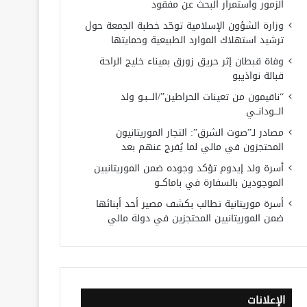
الزمور واستمرار البحث عن مفقود
وزارة الشؤون الإسلامية توحّد خطبة الجمعة حول
ترشيد استهلاك الموارد الطبيعية وحمايتها
وفاة قبطان إثر حريق زورق بميناء خليج الراحة
قبالة نواذيبو
“ناقيمون من تعينات الحراطين”/الـــبـو ولد
الـــودانــي
مصادر لـ”صوت الشرق”: التجار الموريتانيون
المحتجزون في مالي لما يُفرج عنهم بعد
أسرة ولد إيدوم تؤكد وجوده ضمن الموريتانيين
الموجودين بالسفارة في باماكــو
أسرة موريتانية تطالب بكشف مصير أحد أبنائها
ضمن الموريتانيين المحتجزين في دولة مالي
الإعلانات