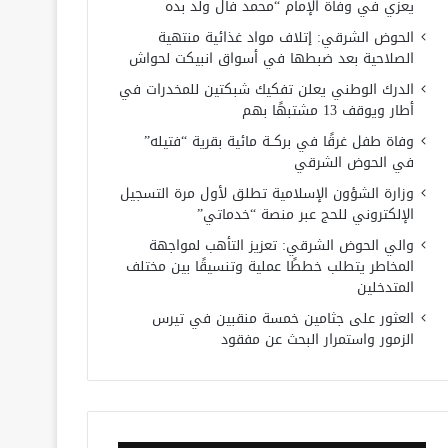
يعزي في وفاة الإمام “محمد فال ولد بده
الحوض الشرقي: إتلاف مواد غذائية منتهية
الصلاحية بعد ضبطها في أسواق انبيكت لحواش
الدرك الوطني يعلن تفكيك شبكتين للمخدرات في
أطار ويوقف 13 مشتبهًا بهم
وفاة طفل غرقًا في بركــة مائية بقرية “فتيله”
في الحوض الشرقي
وزارة الشؤون الإسلامية تطلق لأول مرة التسجيل
الإلكتروني للحج عبر منصة “خدماتي”
والي الحوض الشرقي: تعزيز التأهب لمواجهة
المخاطر يتطلب خططًا عملية وتنسيقًا بين مختلف
المتدخلين
العثور على جثامين خمسة منقبين في تيرس
الزمور واستمرار البحث عن مفقود