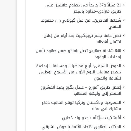
21 قتيلاً و37 جريحاً في تصادم حافلتين على
طريق مارادي–مداوة بالنيجر
شجاعة العاجزين.. من قتل كبولاني؟ !/ محفوظ
الحنفي
تضرر حافة جسر تويجكجيت بعد أيام من إعلان
اكتمال أشغاله
840 شاحنة صهريج تصل باماكو ضمن جهود تأمين
إمدادات الوقود
الحوض الشرقي: أربع محاضرات ومسابقات إبداعية
تتصدر فعاليات اليوم الأول من الأسبوع الوطني
للثقافة والفنون
إغلاق طريق آمورج – عــدل بگـرو يعيد المشروع
المتعثر إلى واجهة المطالب
السعودية وباكستان وتركيا توقع اتفاقية دفاع
مشترك في مكة
أَمْبسْكِيت سَرّْغلّه / جدو ولد خطري
المكتب الجهوي لاتحاد الأئمة بالحوض الشرقي