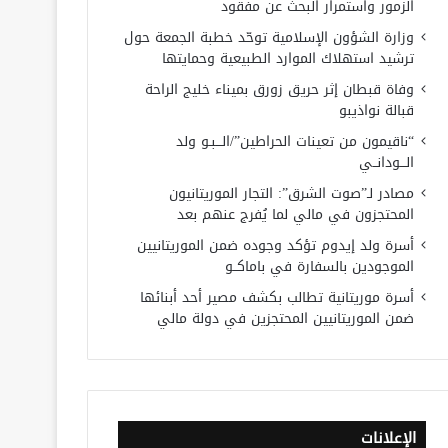
الزمور واستمرار البحث عن مفقود
وزارة الشؤون الإسلامية توحّد خطبة الجمعة حول
ترشيد استهلاك الموارد الطبيعية وحمايتها
وفاة قبطان إثر حريق زورق بميناء خليج الراحة
قبالة نواذيبو
“ناقيمون من تعينات الحراطين”/الـــبـو ولد
الـــودانــي
مصادر لـ”صوت الشرق”: التجار الموريتانيون
المحتجزون في مالي لما يُفرج عنهم بعد
أسرة ولد إيدوم تؤكد وجوده ضمن الموريتانيين
الموجودين بالسفارة في باماكــو
أسرة موريتانية تطالب بكشف مصير أحد أبنائها
ضمن الموريتانيين المحتجزين في دولة مالي
الإعلانات