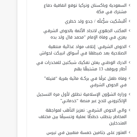
السعودية وباكستان وتركيا توقع اتفاقية دفاع
مشترك في مكة
أَمْبسْكِيت سَرّْغلّه / جدو ولد خطري
المكتب الجهوي لاتحاد الأئمة بالحوض الشرقي
يعزي في وفاة الإمام “محمد فال ولد بده
الحوض الشرقي: إتلاف مواد غذائية منتهية
الصلاحية بعد ضبطها في أسواق انبيكت لحواش
الدرك الوطني يعلن تفكيك شبكتين للمخدرات في
أطار ويوقف 13 مشتبهًا بهم
وفاة طفل غرقًا في بركــة مائية بقرية “فتيله”
في الحوض الشرقي
وزارة الشؤون الإسلامية تطلق لأول مرة التسجيل
الإلكتروني للحج عبر منصة “خدماتي”
والي الحوض الشرقي: تعزيز التأهب لمواجهة
المخاطر يتطلب خططًا عملية وتنسيقًا بين مختلف
المتدخلين
العثور على جثامين خمسة منقبين في تيرس