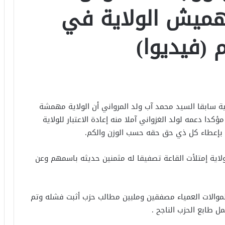
ميش الولاية في
 (فيديوا)
ة سابقا السيد محمد آب ولد المرواني أن الولاية مهمشة
ا دعمه لولد الغزواني آملا منه إعادة الاعتبار للولاية
ذلك بإعطاء كل ذي حق حقه حسب الوزن والكم.
لاية إمتلأت القاعة تصفيقا له مثمنين حديثه باسمهم وعن
موالات العمياء مصفقين وملبين مطالب حزب أثبت فشله وتم
طابع الحزب الناجح .