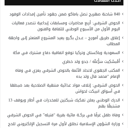
أحدث المقالات
840 شاحنة صهريج تصل باماكو ضمن جهود تأمين إمدادات الوقود
الحوض الشرقي: أربع محاضرات ومسابقات إبداعية تتصدر فعاليات
اليوم الأول من الأسبوع الوطني للثقافة والفنون
إغلاق طريق آمورج – عــدل بگـرو يعيد المشروع المتعثر إلى واجهة
المطالب
السعودية وباكستان وتركيا توقع اتفاقية دفاع مشترك في مكة
أَمْبسْكِيت سَرّْغلّه / جدو ولد خطري
المكتب الجهوي لاتحاد الأئمة بالحوض الشرقي يعزي في وفاة
الإمام “محمد فال ولد بده
الحوض الشرقي: إتلاف مواد غذائية منتهية الصلاحية بعد ضبطها
في أسواق انبيكت لحواش
الدرك الوطني يعلن تفكيك شبكتين للمخدرات في أطار ويوقف 13
مشتبهًا بهم
وفاة طفل غرقًا في بركــة مائية بقرية “فتيله” في الحوض الشرقي
وزارة الشؤون الإسلامية تطلق لأول مرة التسجيل الإلكتروني للحج