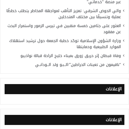
عبر منصة “خدماتي”
والي الحوض الشرقي: تعزيز التأهب لمواجهة المخاطر يتطلب خططًا
عملية وتنسيقًا بين مختلف المتدخلين
العثور على جثامين خمسة منقبين في تيرس الزمور واستمرار البحث
عن مفقود
وزارة الشؤون الإسلامية توحّد خطبة الجمعة حول ترشيد استهلاك
الموارد الطبيعية وحمايتها
وفاة قبطان إثر حريق زورق بميناء خليج الراحة قبالة نواذيبو
“ناقيمون من تعينات الحراطين”/الـــبـو ولد الـــودانــي
الإعلانات
الإعلانات