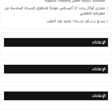
لمناقشة حصيلة العمل والملفات التنموية
منتدى آوكار يحدد 22 أغسطس موعدًا لانطلاق النسخة السادسة من
مهرجانه الثقافي
سبـــع عـــجـــاف شــــداد/ محمد ولد الطيب
الإعلانات
الإعلانات
الإعلانات