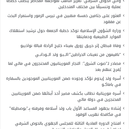
والي الحوض الشرقي: تعزيز التأهب لمواجهة المخاطر يتطلب خططًا
عملية وتنسيقًا بين مختلف المتدخلين
العثور على جثامين خمسة منقبين في تيرس الزمور واستمرار البحث
عن مفقود
وزارة الشؤون الإسلامية توحّد خطبة الجمعة حول ترشيد استهلاك
الموارد الطبيعية وحمايتها
وفاة قبطان إثر حريق زورق بميناء خليج الراحة قبالة نواذيبو
“ناقيمون من تعينات الحراطين”/الـــبـو ولد الـــودانــي
مصادر لـ”صوت الشرق”: التجار الموريتانيون المحتجزون في مالي لما
يُفرج عنهم بعد
أسرة ولد إيدوم تؤكد وجوده ضمن الموريتانيين الموجودين بالسفارة
في باماكــو
أسرة موريتانية تطالب بكشف مصير أحد أبنائها ضمن الموريتانيين
المحتجزين في دولة مالي
إشادة بجهود المساعد الأول باب ولد أسلامه وفرقته بِــ”بوصطيله”
في مكافحة تهريب الوقود
افتتاح الدورة العادية الثالثة للمجلس الجهوي بالحوض الشرقي