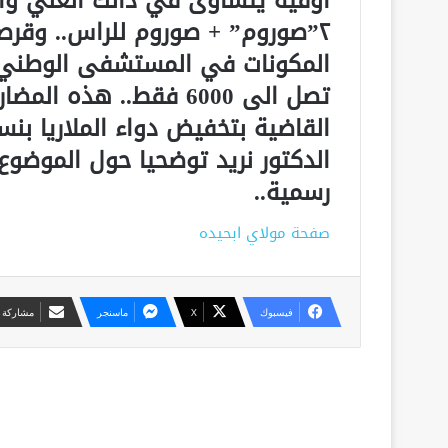
اوقية يتساوى في ذالك الغني وال
٢”صوروم” + صوروم للراس.. وقرصي
تصل الى 6000 فقط.. هذ
الدكتور نريد توضحيا حول الموضوع
رسمية..
صفحة مولاي ابحيده
فيسبوك
X
ماسنجر
مشاركة ع