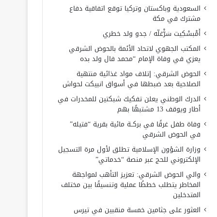
السعودية وباكستان وتركيا توقع اتفاقية دفاع
مشترك في مكة
أَمْبسْكِيت سَرّْغلّه / جدو ولد خطري
المكتب الجهوي لاتحاد الأئمة بالحوض الشرقي
يعزي في وفاة الإمام “محمد فال ولد بده
الحوض الشرقي: إتلاف مواد غذائية منتهية
الصلاحية بعد ضبطها في أسواق انبيكت لحواش
الدرك الوطني يعلن تفكيك شبكتين للمخدرات في
أطار ويوقف 13 مشتبهًا بهم
وفاة طفل غرقًا في بركــة مائية بقرية “فتيله”
في الحوض الشرقي
وزارة الشؤون الإسلامية تطلق لأول مرة التسجيل
الإلكتروني للحج عبر منصة “خدماتي”
والي الحوض الشرقي: تعزيز التأهب لمواجهة
المخاطر يتطلب خططًا عملية وتنسيقًا بين مختلف
المتدخلين
العثور على جثامين خمسة منقبين في تيرس