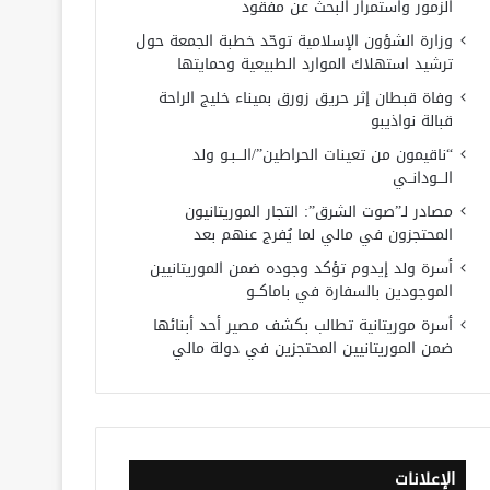
الزمور واستمرار البحث عن مفقود
وزارة الشؤون الإسلامية توحّد خطبة الجمعة حول
ترشيد استهلاك الموارد الطبيعية وحمايتها
وفاة قبطان إثر حريق زورق بميناء خليج الراحة
قبالة نواذيبو
“ناقيمون من تعينات الحراطين”/الـــبـو ولد
الـــودانــي
مصادر لـ”صوت الشرق”: التجار الموريتانيون
المحتجزون في مالي لما يُفرج عنهم بعد
أسرة ولد إيدوم تؤكد وجوده ضمن الموريتانيين
الموجودين بالسفارة في باماكــو
أسرة موريتانية تطالب بكشف مصير أحد أبنائها
ضمن الموريتانيين المحتجزين في دولة مالي
الإعلانات