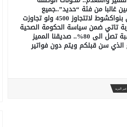
فقير والمعدم.. مكونات الوصفة
ن غالبا من فئة “حديد”..جميع
المكونات في المستشفى الوطني بنواكشوط لاتتجاوز 4500 ولو تجاوزت
ه المضاربة تاتي ضمن سياسة الحكومة الصحية
القاضية بتخفيض دواء الملاريا بنسبة تصل الى 80%.. صديقنا المميز
 الذي سن قبلكم ويتم دون فواتير
بر البريد