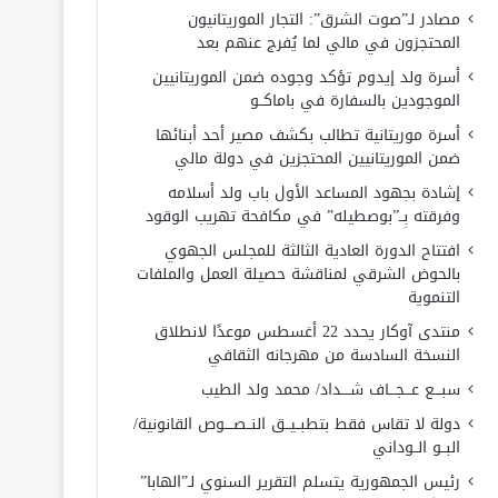
مصادر لـ”صوت الشرق”: التجار الموريتانيون
المحتجزون في مالي لما يُفرج عنهم بعد
أسرة ولد إيدوم تؤكد وجوده ضمن الموريتانيين
الموجودين بالسفارة في باماكــو
أسرة موريتانية تطالب بكشف مصير أحد أبنائها
ضمن الموريتانيين المحتجزين في دولة مالي
إشادة بجهود المساعد الأول باب ولد أسلامه
وفرقته بِــ”بوصطيله” في مكافحة تهريب الوقود
افتتاح الدورة العادية الثالثة للمجلس الجهوي
بالحوض الشرقي لمناقشة حصيلة العمل والملفات
التنموية
منتدى آوكار يحدد 22 أغسطس موعدًا لانطلاق
النسخة السادسة من مهرجانه الثقافي
سبـــع عـــجـــاف شــــداد/ محمد ولد الطيب
دولة لا تقاس فقط بتطبــيــق النــصــــوص القانونية/
البــو الــوداني
رئيس الجمهورية يتسلم التقرير السنوي لـ”الهابا”