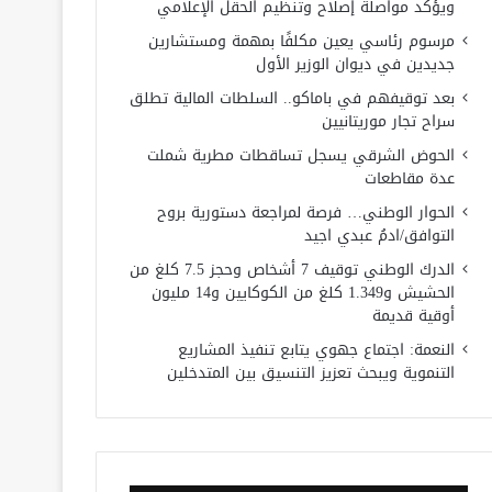
ويؤكد مواصلة إصلاح وتنظيم الحقل الإعلامي
مرسوم رئاسي يعين مكلفًا بمهمة ومستشارين
جديدين في ديوان الوزير الأول
بعد توقيفهم في باماكو.. السلطات المالية تطلق
سراح تجار موريتانيين
الحوض الشرقي يسجل تساقطات مطرية شملت
عدة مقاطعات
الحوار الوطني… فرصة لمراجعة دستورية بروح
التوافق/ادمُ عبدي اجيد
الدرك الوطني توقيف 7 أشخاص وحجز 7.5 كلغ من
الحشيش و1.349 كلغ من الكوكايين و14 مليون
أوقية قديمة
النعمة: اجتماع جهوي يتابع تنفيذ المشاريع
التنموية ويبحث تعزيز التنسيق بين المتدخلين