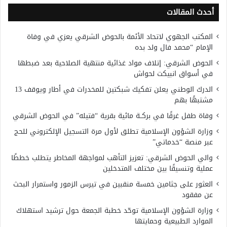
أحدث المقالات
المكتب الجهوي لاتحاد الأئمة بالحوض الشرقي يعزي في وفاة
الإمام “محمد فال ولد بده
الحوض الشرقي: إتلاف مواد غذائية منتهية الصلاحية بعد ضبطها
في أسواق انبيكت لحواش
الدرك الوطني يعلن تفكيك شبكتين للمخدرات في أطار ويوقف 13
مشتبهًا بهم
وفاة طفل غرقًا في بركــة مائية بقرية “فتيله” في الحوض الشرقي
وزارة الشؤون الإسلامية تطلق لأول مرة التسجيل الإلكتروني للحج
عبر منصة “خدماتي”
والي الحوض الشرقي: تعزيز التأهب لمواجهة المخاطر يتطلب خططًا
عملية وتنسيقًا بين مختلف المتدخلين
العثور على جثامين خمسة منقبين في تيرس الزمور واستمرار البحث
عن مفقود
وزارة الشؤون الإسلامية توحّد خطبة الجمعة حول ترشيد استهلاك
الموارد الطبيعية وحمايتها