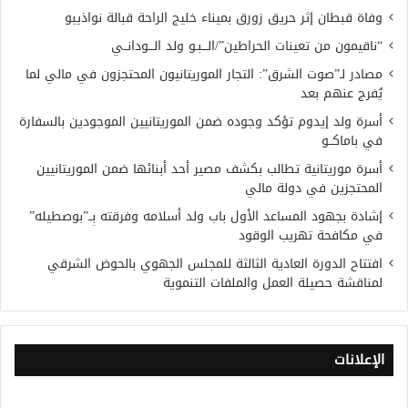
وفاة قبطان إثر حريق زورق بميناء خليج الراحة قبالة نواذيبو
“ناقيمون من تعينات الحراطين”/الـــبـو ولد الـــودانــي
مصادر لـ”صوت الشرق”: التجار الموريتانيون المحتجزون في مالي لما
يُفرج عنهم بعد
أسرة ولد إيدوم تؤكد وجوده ضمن الموريتانيين الموجودين بالسفارة
في باماكــو
أسرة موريتانية تطالب بكشف مصير أحد أبنائها ضمن الموريتانيين
المحتجزين في دولة مالي
إشادة بجهود المساعد الأول باب ولد أسلامه وفرقته بِــ”بوصطيله”
في مكافحة تهريب الوقود
افتتاح الدورة العادية الثالثة للمجلس الجهوي بالحوض الشرقي
لمناقشة حصيلة العمل والملفات التنموية
الإعلانات