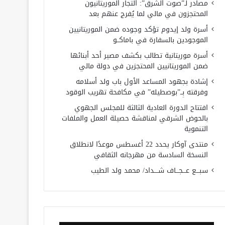
مصادر لـ”صوت الشرق”: التجار الموريتانيون
المحتجزون في مالي لما يُفرج عنهم بعد
أسرة ولد إيدوم تؤكد وجوده ضمن الموريتانيين
الموجودين بالسفارة في باماكــو
أسرة موريتانية تطالب بكشف مصير أحد أبنائها
ضمن الموريتانيين المحتجزين في دولة مالي
إشادة بجهود المساعد الأول باب ولد أسلامه
وفرقته بِــ”بوصطيله” في مكافحة تهريب الوقود
افتتاح الدورة العادية الثالثة للمجلس الجهوي
بالحوض الشرقي لمناقشة حصيلة العمل والملفات
التنموية
منتدى آوكار يحدد 22 أغسطس موعدًا لانطلاق
النسخة السادسة من مهرجانه الثقافي
سبـــع عـــجـــاف شــــداد/ محمد ولد الطيب