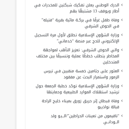
الدرك الوطني يعلن تفكيك شبكتين للمخدرات في
أطار ويوقف 13 مشتبهًا بهم
وفاة طفل غرقًا في بركــة مائية بقرية “فتيله”
في الحوض الشرقي
وزارة الشؤون الإسلامية تطلق لأول مرة التسجيل
الإلكتروني للحج عبر منصة “خدماتي”
والي الحوض الشرقي: تعزيز التأهب لمواجهة
المخاطر يتطلب خططًا عملية وتنسيقًا بين مختلف
المتدخلين
العثور على جثامين خمسة منقبين في تيرس
الزمور واستمرار البحث عن مفقود
وزارة الشؤون الإسلامية توحّد خطبة الجمعة حول
ترشيد استهلاك الموارد الطبيعية وحمايتها
وفاة قبطان إثر حريق زورق بميناء خليج الراحة
قبالة نواذيبو
“ناقيمون من تعينات الحراطين”/الـــبـو ولد
الـــودانــي