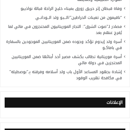
وفاة قبطان إثر حريق زورق بميناء خليج الراحة قبالة نواذيبو
“ناقيمون من تعينات الحراطين”/الـــبـو ولد الـــودانــي
مصادر لـ”صوت الشرق”: التجار الموريتانيون المحتجزون في مالي لما
يُفرج عنهم بعد
أسرة ولد إيدوم تؤكد وجوده ضمن الموريتانيين الموجودين بالسفارة
في باماكــو
أسرة موريتانية تطالب بكشف مصير أحد أبنائها ضمن الموريتانيين
المحتجزين في دولة مالي
إشادة بجهود المساعد الأول باب ولد أسلامه وفرقته بِــ”بوصطيله”
في مكافحة تهريب الوقود
الإعلانات