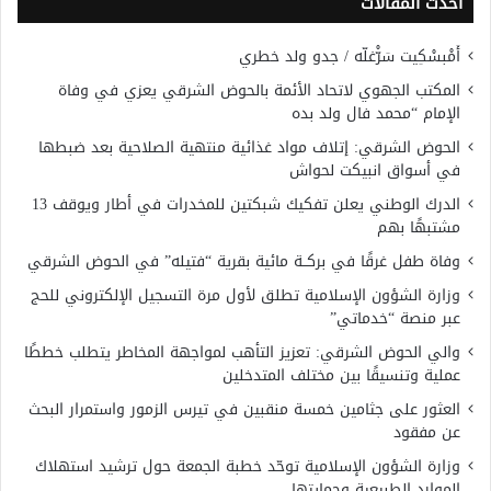
أحدث المقالات
أَمْبسْكِيت سَرّْغلّه / جدو ولد خطري
المكتب الجهوي لاتحاد الأئمة بالحوض الشرقي يعزي في وفاة
الإمام “محمد فال ولد بده
الحوض الشرقي: إتلاف مواد غذائية منتهية الصلاحية بعد ضبطها
في أسواق انبيكت لحواش
الدرك الوطني يعلن تفكيك شبكتين للمخدرات في أطار ويوقف 13
مشتبهًا بهم
وفاة طفل غرقًا في بركــة مائية بقرية “فتيله” في الحوض الشرقي
وزارة الشؤون الإسلامية تطلق لأول مرة التسجيل الإلكتروني للحج
عبر منصة “خدماتي”
والي الحوض الشرقي: تعزيز التأهب لمواجهة المخاطر يتطلب خططًا
عملية وتنسيقًا بين مختلف المتدخلين
العثور على جثامين خمسة منقبين في تيرس الزمور واستمرار البحث
عن مفقود
وزارة الشؤون الإسلامية توحّد خطبة الجمعة حول ترشيد استهلاك
الموارد الطبيعية وحمايتها