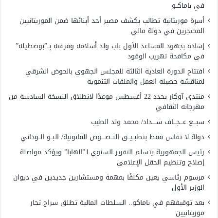
في باماكــو
أسرة موريتانية تطالب بكشف مصير أحد أبنائها ضمن الموريتانيين
المحتجزين في دولة مالي
إشادة بجهود المساعد الأول باب ولد أسلامه وفرقته بِــ”بوصطيله”
في مكافحة تهريب الوقود
افتتاح الدورة العادية الثالثة للمجلس الجهوي بالحوض الشرقي
لمناقشة حصيلة العمل والملفات التنموية
منتدى آوكار يحدد 22 أغسطس موعدًا لانطلاق النسخة السادسة من
مهرجانه الثقافي
سبـــع عـــجـــاف شــــداد/ محمد ولد الطيب
دولة لا تقاس فقط بتطبــيــق النــصــــوص القانونية/ البــو الــوداني
رئيس الجمهورية يتسلم التقرير السنوي لـ”الهابا” ويؤكد مواصلة
إصلاح وتنظيم الحقل الإعلامي
مرسوم رئاسي يعين مكلفًا بمهمة ومستشارين جديدين في ديوان
الوزير الأول
بعد توقيفهم في باماكو.. السلطات المالية تطلق سراح تجار
موريتانيين