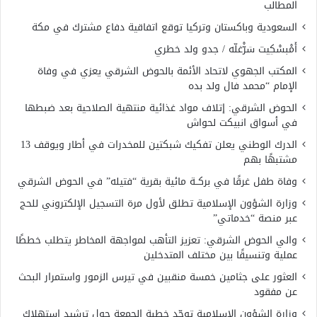
المطالب
السعودية وباكستان وتركيا توقع اتفاقية دفاع مشترك في مكة
أَمْبسْكِيت سَرّْغلّه / جدو ولد خطري
المكتب الجهوي لاتحاد الأئمة بالحوض الشرقي يعزي في وفاة
الإمام “محمد فال ولد بده
الحوض الشرقي: إتلاف مواد غذائية منتهية الصلاحية بعد ضبطها
في أسواق انبيكت لحواش
الدرك الوطني يعلن تفكيك شبكتين للمخدرات في أطار ويوقف 13
مشتبهًا بهم
وفاة طفل غرقًا في بركــة مائية بقرية “فتيله” في الحوض الشرقي
وزارة الشؤون الإسلامية تطلق لأول مرة التسجيل الإلكتروني للحج
عبر منصة “خدماتي”
والي الحوض الشرقي: تعزيز التأهب لمواجهة المخاطر يتطلب خططًا
عملية وتنسيقًا بين مختلف المتدخلين
العثور على جثامين خمسة منقبين في تيرس الزمور واستمرار البحث
عن مفقود
وزارة الشؤون الإسلامية توحّد خطبة الجمعة حول ترشيد استهلاك