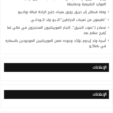
الموارد الطبيعية وحمايتها
وفاة قبطان إثر حريق زورق بميناء خليج الراحة قبالة نواذيبو
“ناقيمون من تعينات الحراطين”/الـــبـو ولد الـــودانــي
مصادر لـ”صوت الشرق”: التجار الموريتانيون المحتجزون في مالي لما
يُفرج عنهم بعد
أسرة ولد إيدوم تؤكد وجوده ضمن الموريتانيين الموجودين بالسفارة
في باماكــو
الإعلانات
الإعلانات