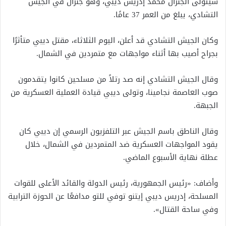
سيتولى الجنرال محمد إدريس ديبي، وهو جنرال في الجيش
التشادي، يبلغ من العمر 37 عامًا.
وكان الجيش التشادي قد أعلن، اليوم الثلاثاء، مقتل ديبي متأثرًا
بجراح أصيب بها أثناء مواجهات مع متمردين في الشمال.
وقال الجيش التشادي إنه صد رتلاً من مسلحين كانوا يتقدمون
صوب العاصمة نجامينا، وتولى ديبي قيادة العملية العسكرية من
الجبهة.
وقال الناطق باسم الجيش عبر التلفزيون الرسمي إن ديبي كان
يقود المواجهات العسكرية ضد المتمردين في الشمال، خلال
عطلة نهاية الأسبوع الماضي.
وأضاف: «رئيس الجمهورية، رئيس الدولة والقائد الأعلى للقوات
المسلحة، إدريس ديبي إيتنو توفي للتو مدافعًا عن الحوزة الترابية
وفي ساحة القتال».