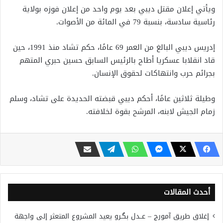
ويأتي إعلان مقتل ديبي بعد يوم واحد من إعلان فوزه بولاية
رئاسية سادسة، بنسبة 79 في المائة من الأصوات.
إدريس ديبي البالغ من العمر 69 عامًا، حكم تشاد منذ 1991، حين
قاد انقلابا عسكريا أطاح بالرئيس السابق حسين حبري المتهم
بجرائم حرب وانتهاكات لحقوق الإنسان.
وطيلة ثلاثين عامًا، أحكم ديبي قبضته الحديدة على تشاد، وسلم
زمام الجيش لابنه، المرشح بقوة لخلافته.
أحدث المقالات
إغلاق طريق آمورج – عــدل بگـرو يعيد المشروع المتعثر إلى واجهة