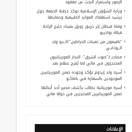
الزمور واستمرار البحث عن مفقود
وزارة الشؤون الإسلامية توحّد خطبة الجمعة حول
ترشيد استهلاك الموارد الطبيعية وحمايتها
وفاة قبطان إثر حريق زورق بميناء خليج الراحة
قبالة نواذيبو
“ناقيمون من تعينات الحراطين”/الـــبـو ولد
الـــودانــي
مصادر لـ”صوت الشرق”: التجار الموريتانيون
المحتجزون في مالي لما يُفرج عنهم بعد
أسرة ولد إيدوم تؤكد وجوده ضمن الموريتانيين
الموجودين بالسفارة في باماكــو
أسرة موريتانية تطالب بكشف مصير أحد أبنائها
ضمن الموريتانيين المحتجزين في دولة مالي
الإعلانات