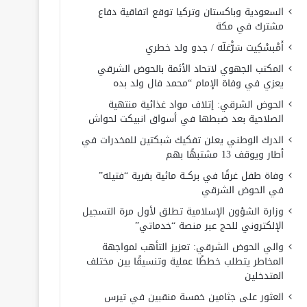
السعودية وباكستان وتركيا توقع اتفاقية دفاع
مشترك في مكة
أَمْبسْكِيت سَرّْغلّه / جدو ولد خطري
المكتب الجهوي لاتحاد الأئمة بالحوض الشرقي
يعزي في وفاة الإمام “محمد فال ولد بده
الحوض الشرقي: إتلاف مواد غذائية منتهية
الصلاحية بعد ضبطها في أسواق انبيكت لحواش
الدرك الوطني يعلن تفكيك شبكتين للمخدرات في
أطار ويوقف 13 مشتبهًا بهم
وفاة طفل غرقًا في بركــة مائية بقرية “فتيله”
في الحوض الشرقي
وزارة الشؤون الإسلامية تطلق لأول مرة التسجيل
الإلكتروني للحج عبر منصة “خدماتي”
والي الحوض الشرقي: تعزيز التأهب لمواجهة
المخاطر يتطلب خططًا عملية وتنسيقًا بين مختلف
المتدخلين
العثور على جثامين خمسة منقبين في تيرس