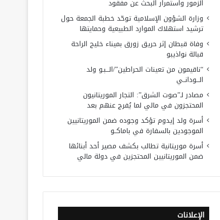
الزمور واستمرار البحث عن مفقود
وزارة الشؤون الإسلامية توحّد خطبة الجمعة حول
ترشيد استهلاك الموارد الطبيعية وحمايتها
وفاة قبطان إثر حريق زورق بميناء خليج الراحة
قبالة نواذيبو
“ناقيمون من تعينات الحراطين”/الـــبـو ولد
الـــودانــي
مصادر لـ”صوت الشرق”: التجار الموريتانيون
المحتجزون في مالي لما يُفرج عنهم بعد
أسرة ولد إيدوم تؤكد وجوده ضمن الموريتانيين
الموجودين بالسفارة في باماكــو
أسرة موريتانية تطالب بكشف مصير أحد أبنائها
ضمن الموريتانيين المحتجزين في دولة مالي
الإعلانات