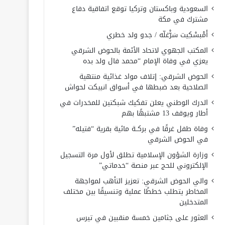
السعودية وباكستان وتركيا توقع اتفاقية دفاع
مشترك في مكة
أَمْبسْكِيت سَرّْغلّه / جدو ولد خطري
المكتب الجهوي لاتحاد الأئمة بالحوض الشرقي
يعزي في وفاة الإمام “محمد فال ولد بده
الحوض الشرقي: إتلاف مواد غذائية منتهية
الصلاحية بعد ضبطها في أسواق انبيكت لحواش
الدرك الوطني يعلن تفكيك شبكتين للمخدرات في
أطار ويوقف 13 مشتبهًا بهم
وفاة طفل غرقًا في بركــة مائية بقرية “فتيله”
في الحوض الشرقي
وزارة الشؤون الإسلامية تطلق لأول مرة التسجيل
الإلكتروني للحج عبر منصة “خدماتي”
والي الحوض الشرقي: تعزيز التأهب لمواجهة
المخاطر يتطلب خططًا عملية وتنسيقًا بين مختلف
المتدخلين
العثور على جثامين خمسة منقبين في تيرس