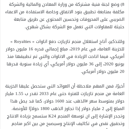
8) وضع لجنة فنية مشتركة من وزارة المعادن والمالية والشركة
مكلفة بمتابعة تطبيق بنود الاتفاق وخاصة الاستفادة من الاعفاء
الضريبي على المحروقات وتحسين المحتوي عن طريق متابعة
حثيثة للمقاولات التي تعمل مع الشركة بشكل شهري.
وللتذكير، أتاح استغلال منجم تازيازت دفع اتاوات « Royalties »
للخزينة العامة، في عام 2019، مبلغ إجمالي قدره 16 مليون دولار
أمريكي، فيما اتاحت الزيادة في الاتاوات والتي تم تطبيقها منذ
يونيو 2020، إلى 36 مليون دولار أمريكي، أي زيادة سنوية قدرها
20 مليون دولار أمريكي.
أخيرًا، فمن المهم ملاحظة أن العوائد التي ستحصل عليها الخزينة
العامة من منجم تازيازت للفترة حتى عام 2033 تقدر ب 1.55 مليار
دولار بمتوسط سعر #الذهب عند 1600 دولار، كما قد يصل هذا
المبلغ إلى 2 مليار دولار إذا تجاوز الذهب 1800 دولارًا للأونصة.
وتجدر الإشارة إلى ان توسعة المنجم K24 ستسمح بزيادة الانتاج
وتحقيق نقص في تكاليف الإنتاج وسيصبح من بين اكبر مناجم