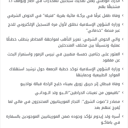
الدرك الوطني يعلن تفكيك شبكتين للمخدرات في أطار ويوقف 13
مشتبهًا بهم
وفاة طفل غرقًا في بركــة مائية بقرية “فتيله” في الحوض الشرقي
وزارة الشؤون الإسلامية تطلق لأول مرة التسجيل الإلكتروني للحج
عبر منصة “خدماتي”
والي الحوض الشرقي: تعزيز التأهب لمواجهة المخاطر يتطلب خططًا
عملية وتنسيقًا بين مختلف المتدخلين
العثور على جثامين خمسة منقبين في تيرس الزمور واستمرار البحث
عن مفقود
وزارة الشؤون الإسلامية توحّد خطبة الجمعة حول ترشيد استهلاك
الموارد الطبيعية وحمايتها
وفاة قبطان إثر حريق زورق بميناء خليج الراحة قبالة نواذيبو
“ناقيمون من تعينات الحراطين”/الـــبـو ولد الـــودانــي
مصادر لـ”صوت الشرق”: التجار الموريتانيون المحتجزون في مالي لما
يُفرج عنهم بعد
أسرة ولد إيدوم تؤكد وجوده ضمن الموريتانيين الموجودين بالسفارة
في باماكــو