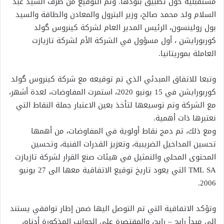
مستقبلية حول تطبيق بنودها. وتم التوقيع من طرف السيد عبد
السلام ولد محمد صالح، وزير البترول والمعادن والطاقة والسيد
بول رولينسون، الرئيس المدير العام لشركة كينروس گولد
كوربورايشن ، أول مسؤول في الشركة الأم لشركة تازيازت
العاملة بموريتانيا.
وتبعا للاتفاق المبدئي الذي تم توقيعه مع شركة كينروس گولد
كوربورايشن في 15 يونيو 2020، استمرت المفاوضات، لعدة أشهر،
مع الشركة وتم توسيعها لتأخذ بعين الاعتبار جملة النقاط التي
نعتبرها ذات أهمية.
ومع ذلك، تم دمج نقاط أولوية في المفاوضات، من أهمها
تحسين المداخيل الضريبية، وتعزيز القدرات الفنية، وتحسين
المحتوى المحلي والتمثيل في هيئات صنع القرار لشركة تازيازت
TML SA التي يعود تاريخ توقيع الاتفاقية معها الى 27 يونيو
2006.
وتؤكد الاتفاقية التي تم التوصل اليها ضمن إطار توافقي يستند
إلى مبدأ رابح – رابح، والمقتصرة على الجوانب المذكورة أدناه،