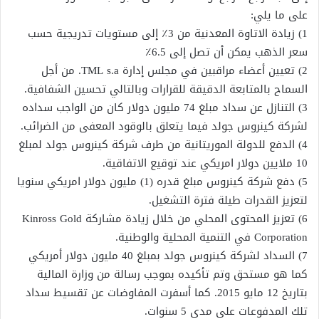
على ما يلي:
1) زيادة الاتاوة المعدنية من 3٪ إلى مستويات تدريجية حسب
سعر الذهب يمكن أن تصل إلى 6.5٪
2) تعيين أعضاء مراقبين في مجلس إدارة TML s.a. من أجل
السماح بالمتابعة الدقيقة للقرارات وبالتالي تحسين الشفافية.
3) التنازل عن سداد مبلغ 74 مليون دولار كان من الواجب سداده
لشركة كينروس جولد فيما يتعلق بالوقود المعفى من الضرائب.
4) الدفع للدولة الموريتانية من طرف شركة كينروس جولد لمبلغ
10 ملايين دولار امريكي عند توقيع الاتفاقية.
5) دفع شركة كينروس مبلغ قدره (1) مليون دولار امريكي سنويا
لتعزيز القدرات طيلة فترة التشغيل.
6) تعزيز المحتوى المحلي من خلال زيادة مشاركة Kinross Gold
Corporation في التنمية المحلية والوطنية.
7) السداد لشركة كينروس جولد بمبلغ 40 مليون دولار أمريكي
كما هو مستحق وتم تأكيده بموجب رسالة من وزارة المالية
بتاريخ 12 مايو 2015. كما أسفرت المفاوضات عن تقسيط سداد
تلك المدفوعات على مدى 5 سنوات.