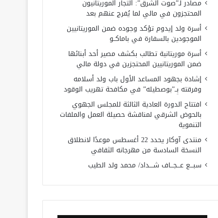
مصادر لـ”صوت الشرق”: التجار الموريتانيون
المحتجزون في مالي لما يُفرج عنهم بعد
أسرة ولد إيدوم تؤكد وجوده ضمن الموريتانيين
الموجودين بالسفارة في باماكــو
أسرة موريتانية تطالب بكشف مصير أحد أبنائها
ضمن الموريتانيين المحتجزين في دولة مالي
إشادة بجهود المساعد الأول باب ولد أسلامه
وفرقته بِــ”بوصطيله” في مكافحة تهريب الوقود
افتتاح الدورة العادية الثالثة للمجلس الجهوي
بالحوض الشرقي لمناقشة حصيلة العمل والملفات
التنموية
منتدى آوكار يحدد 22 أغسطس موعدًا لانطلاق
النسخة السادسة من مهرجانه الثقافي
سبـــع عـــجـــاف شــــداد/ محمد ولد الطيب