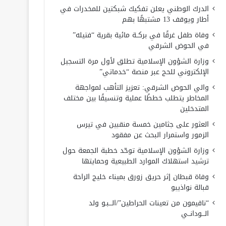
الدرك الوطني يعلن تفكيك شبكتين للمخدرات في
أطار ويوقف 13 مشتبهًا بهم
وفاة طفل غرقًا في بركــة مائية بقرية “فتيله”
في الحوض الشرقي
وزارة الشؤون الإسلامية تطلق لأول مرة التسجيل
الإلكتروني للحج عبر منصة “خدماتي”
والي الحوض الشرقي: تعزيز التأهب لمواجهة
المخاطر يتطلب خططًا عملية وتنسيقًا بين مختلف
المتدخلين
العثور على جثامين خمسة منقبين في تيرس
الزمور واستمرار البحث عن مفقود
وزارة الشؤون الإسلامية توحّد خطبة الجمعة حول
ترشيد استهلاك الموارد الطبيعية وحمايتها
وفاة قبطان إثر حريق زورق بميناء خليج الراحة
قبالة نواذيبو
“ناقيمون من تعينات الحراطين”/الـــبـو ولد
الـــودانــي