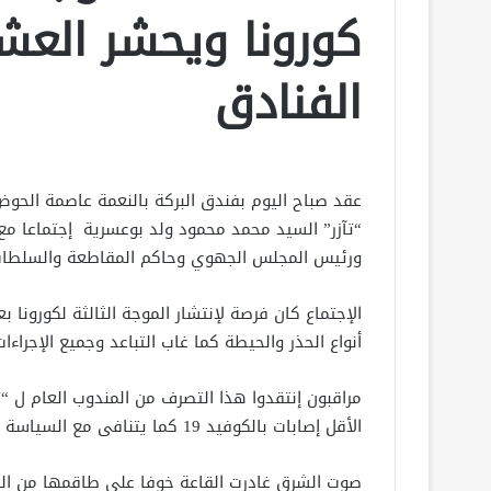
كورونا ويحشر العش
الفنادق
عقد صباح اليوم بفندق البركة بالنعمة عاصمة الحو
“تآزر” السيد محمد محمود ولد بوعسرية إجتماعا م
ورئيس المجلس الجهوي وحاكم المقاطعة والسلطات ا
الإجتماع كان فرصة لإنتشار الموجة الثالثة لكورونا
أنواع الحذر والحيطة كما غاب التباعد وجميع الإجراءا
مراقبون إنتقدوا هذا التصرف من المندوب العام ل “
الأقل إصابات بالكوفيد 19 كما يتنافى مع السياسة الخالية المتخذة من طرف اللجنة الوزارية لمحاربة الجائحة.
صوت الشرق غادرت القاعة خوفا على طاقمها من ال