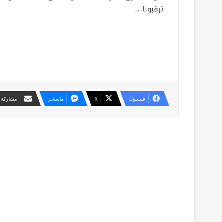
ترقبونا…
فيسبوك
X
ماسنجر
مشاركة ع