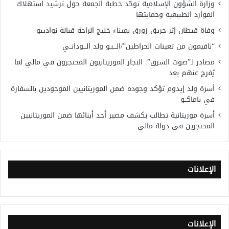
وزارة الشؤون الإسلامية توحّد خطبة الجمعة حول ترشيد استهلاك
الموارد الطبيعية وحمايتها
وفاة قبطان إثر حريق زورق بميناء خليج الراحة قبالة نواذيبو
“ناقيمون من تعينات الحراطين”/الـــبـو ولد الـــودانــي
مصادر لـ”صوت الشرق”: التجار الموريتانيون المحتجزون في مالي لما
يُفرج عنهم بعد
أسرة ولد إيدوم تؤكد وجوده ضمن الموريتانيين الموجودين بالسفارة
في باماكــو
أسرة موريتانية تطالب بكشف مصير أحد أبنائها ضمن الموريتانيين
المحتجزين في دولة مالي
الإعلانات
الإعلانات