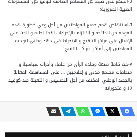
٥-السهر على ضبط كل المساطر الضامنة لتوفير كل المستلزمات
الطبية الضرورية؛
٦-استنهاض همم جميع المواطنيين من أجل وعي خطورة هذه
الموجة من الجائحة و الالتزام بالإجراءات الاحتياطية و الحث على
الإقبال على مراكز التلقيح و الانخراط فى جهد وطني لتوجيه
المواطنين إلى أماكن مراكز التلقيح ؛
٧-حث كافة صنعة وقادة الرأي من علماء وأحزاب سياسية و
منظمات مجتمع مدني و إعلاميين،… على المساهمة الفعالة
بالجهد الوطني المكثف من أجل التحسيس و التعبئة ضد كوفيد
19 و متحوراته.