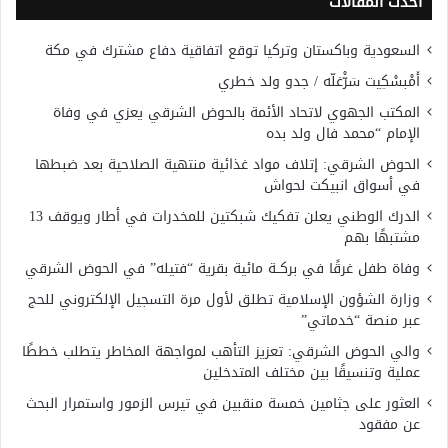
أحدث المقالات
السعودية وباكستان وتركيا توقع اتفاقية دفاع مشترك في مكة
أَمْبسْكِيت سَرّْغلّه / جدو ولد خطري
المكتب الجهوي لاتحاد الأئمة بالحوض الشرقي يعزي في وفاة
الإمام “محمد فال ولد بده
الحوض الشرقي: إتلاف مواد غذائية منتهية الصلاحية بعد ضبطها
في أسواق انبيكت لحواش
الدرك الوطني يعلن تفكيك شبكتين للمخدرات في أطار ويوقف 13
مشتبهًا بهم
وفاة طفل غرقًا في بركــة مائية بقرية “فتيله” في الحوض الشرقي
وزارة الشؤون الإسلامية تطلق لأول مرة التسجيل الإلكتروني للحج
عبر منصة “خدماتي”
والي الحوض الشرقي: تعزيز التأهب لمواجهة المخاطر يتطلب خططًا
عملية وتنسيقًا بين مختلف المتدخلين
العثور على جثامين خمسة منقبين في تيرس الزمور واستمرار البحث
عن مفقود