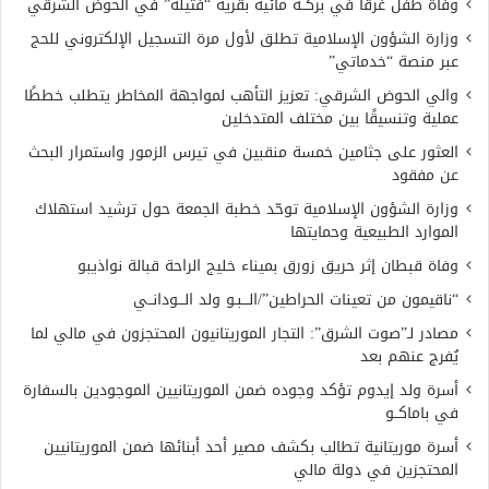
وفاة طفل غرقًا في بركــة مائية بقرية “فتيله” في الحوض الشرقي
وزارة الشؤون الإسلامية تطلق لأول مرة التسجيل الإلكتروني للحج
عبر منصة “خدماتي”
والي الحوض الشرقي: تعزيز التأهب لمواجهة المخاطر يتطلب خططًا
عملية وتنسيقًا بين مختلف المتدخلين
العثور على جثامين خمسة منقبين في تيرس الزمور واستمرار البحث
عن مفقود
وزارة الشؤون الإسلامية توحّد خطبة الجمعة حول ترشيد استهلاك
الموارد الطبيعية وحمايتها
وفاة قبطان إثر حريق زورق بميناء خليج الراحة قبالة نواذيبو
“ناقيمون من تعينات الحراطين”/الـــبـو ولد الـــودانــي
مصادر لـ”صوت الشرق”: التجار الموريتانيون المحتجزون في مالي لما
يُفرج عنهم بعد
أسرة ولد إيدوم تؤكد وجوده ضمن الموريتانيين الموجودين بالسفارة
في باماكــو
أسرة موريتانية تطالب بكشف مصير أحد أبنائها ضمن الموريتانيين
المحتجزين في دولة مالي