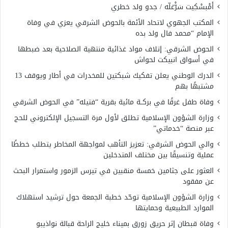
أَمْبسْكِيت سَرّْغلّه / جدو ولد خطري
المكتب الجهوي لاتحاد الأئمة بالحوض الشرقي يعزي في وفاة
الإمام “محمد فال ولد بده
الحوض الشرقي: إتلاف مواد غذائية منتهية الصلاحية بعد ضبطها
في أسواق انبيكت لحواش
الدرك الوطني يعلن تفكيك شبكتين للمخدرات في أطار ويوقف 13
مشتبهًا بهم
وفاة طفل غرقًا في بركــة مائية بقرية “فتيله” في الحوض الشرقي
وزارة الشؤون الإسلامية تطلق لأول مرة التسجيل الإلكتروني للحج
عبر منصة “خدماتي”
والي الحوض الشرقي: تعزيز التأهب لمواجهة المخاطر يتطلب خططًا
عملية وتنسيقًا بين مختلف المتدخلين
العثور على جثامين خمسة منقبين في تيرس الزمور واستمرار البحث
عن مفقود
وزارة الشؤون الإسلامية توحّد خطبة الجمعة حول ترشيد استهلاك
الموارد الطبيعية وحمايتها
وفاة قبطان إثر حريق زورق بميناء خليج الراحة قبالة نواذيبو