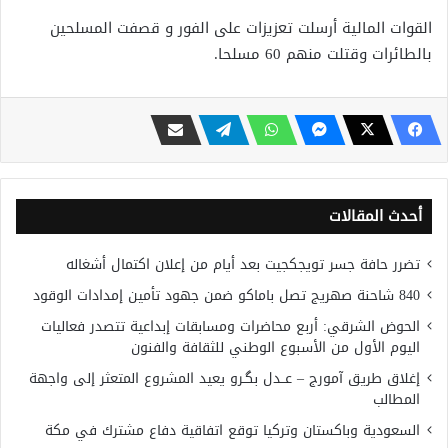
القوات المالية أرسلت تعزيزات على الفور و قصفت المسلحين
بالطائرات وقتلت منهم 60 مسلحا.
أحدث المقالات
تضرر حافة جسر تويجكجيت بعد أيام من إعلان اكتمال أشغاله
840 شاحنة صهريج تصل باماكو ضمن جهود تأمين إمدادات الوقود
الحوض الشرقي: أربع محاضرات ومسابقات إبداعية تتصدر فعاليات
اليوم الأول من الأسبوع الوطني للثقافة والفنون
إغلاق طريق آمورج – عــدل بگـرو يعيد المشروع المتعثر إلى واجهة
المطالب
السعودية وباكستان وتركيا توقع اتفاقية دفاع مشترك في مكة