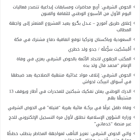
الحوض الشرقي: أربع محاضرات ومسابقات إبداعية تتصدر فعاليات
اليوم الأول من الأسبوع الوطني للثقافة والفنون
إغلاق طريق آمورج – عــدل بگـرو يعيد المشروع المتعثر إلى واجهة
المطالب
السعودية وباكستان وتركيا توقع اتفاقية دفاع مشترك في مكة
أَمْبسْكِيت سَرّْغلّه / جدو ولد خطري
المكتب الجهوي لاتحاد الأئمة بالحوض الشرقي يعزي في وفاة
الإمام “محمد فال ولد بده
الحوض الشرقي: إتلاف مواد غذائية منتهية الصلاحية بعد ضبطها
في أسواق انبيكت لحواش
الدرك الوطني يعلن تفكيك شبكتين للمخدرات في أطار ويوقف 13
مشتبهًا بهم
وفاة طفل غرقًا في بركــة مائية بقرية “فتيله” في الحوض الشرقي
وزارة الشؤون الإسلامية تطلق لأول مرة التسجيل الإلكتروني للحج
عبر منصة “خدماتي”
والي الحوض الشرقي: تعزيز التأهب لمواجهة المخاطر يتطلب خططًا