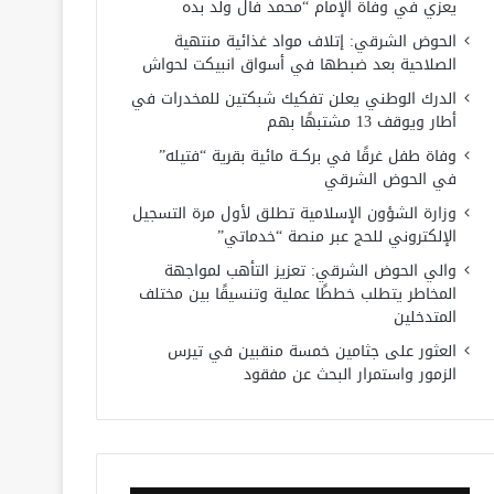
يعزي في وفاة الإمام “محمد فال ولد بده
الحوض الشرقي: إتلاف مواد غذائية منتهية
الصلاحية بعد ضبطها في أسواق انبيكت لحواش
الدرك الوطني يعلن تفكيك شبكتين للمخدرات في
أطار ويوقف 13 مشتبهًا بهم
وفاة طفل غرقًا في بركــة مائية بقرية “فتيله”
في الحوض الشرقي
وزارة الشؤون الإسلامية تطلق لأول مرة التسجيل
الإلكتروني للحج عبر منصة “خدماتي”
والي الحوض الشرقي: تعزيز التأهب لمواجهة
المخاطر يتطلب خططًا عملية وتنسيقًا بين مختلف
المتدخلين
العثور على جثامين خمسة منقبين في تيرس
الزمور واستمرار البحث عن مفقود