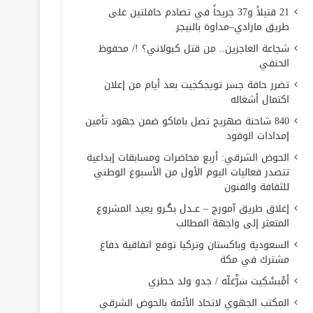
21 قتيلاً و37 جريحاً في تصادم حافلتين على
طريق مارادي–مداوة بالنيجر
شجاعة العاجزين.. من قتل كبولاني؟ !/ محفوظ
الحنفي
تضرر حافة جسر تويجكجيت بعد أيام من إعلان
اكتمال أشغاله
840 شاحنة صهريج تصل باماكو ضمن جهود تأمين
إمدادات الوقود
الحوض الشرقي: أربع محاضرات ومسابقات إبداعية
تتصدر فعاليات اليوم الأول من الأسبوع الوطني
للثقافة والفنون
إغلاق طريق آمورج – عــدل بگـرو يعيد المشروع
المتعثر إلى واجهة المطالب
السعودية وباكستان وتركيا توقع اتفاقية دفاع
مشترك في مكة
أَمْبسْكِيت سَرّْغلّه / جدو ولد خطري
المكتب الجهوي لاتحاد الأئمة بالحوض الشرقي