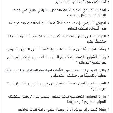
أَمْبسْكِيت سَرّْغلّه / جدو ولد خطري
المكتب الجهوي لاتحاد الأئمة بالحوض الشرقي يعزي في وفاة
الإمام “محمد فال ولد بده
الحوض الشرقي: إتلاف مواد غذائية منتهية الصلاحية بعد ضبطها
في أسواق انبيكت لحواش
الدرك الوطني يعلن تفكيك شبكتين للمخدرات في أطار ويوقف 13
مشتبهًا بهم
وفاة طفل غرقًا في بركــة مائية بقرية “فتيله” في الحوض الشرقي
وزارة الشؤون الإسلامية تطلق لأول مرة التسجيل الإلكتروني للحج
عبر منصة “خدماتي”
والي الحوض الشرقي: تعزيز التأهب لمواجهة المخاطر يتطلب خططًا
عملية وتنسيقًا بين مختلف المتدخلين
العثور على جثامين خمسة منقبين في تيرس الزمور واستمرار البحث
عن مفقود
وزارة الشؤون الإسلامية توحّد خطبة الجمعة حول ترشيد استهلاك
الموارد الطبيعية وحمايتها
وفاة قبطان إثر حريق زورق بميناء خليج الراحة قبالة نواذيبو