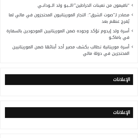
“ناقيمون من تعينات الحراطين”/الـــبـو ولد الـــودانــي
مصادر لـ”صوت الشرق”: التجار الموريتانيون المحتجزون في مالي لما
يُفرج عنهم بعد
أسرة ولد إيدوم تؤكد وجوده ضمن الموريتانيين الموجودين بالسفارة
في باماكــو
أسرة موريتانية تطالب بكشف مصير أحد أبنائها ضمن الموريتانيين
المحتجزين في دولة مالي
الإعلانات
الإعلانات