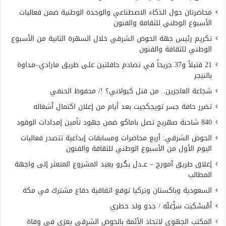
محاضرتان حول الذكاء الاصطناعي والوحدة الوطنية ضمن فعاليات
الأسبوع الوطني للثقافة والفنون
تكريم رئيس جهة الحوض الشرقي خلال السهرة الثانية من الأسبوع
الوطني للثقافة والفنون
21 قتيلاً و37 جريحاً في تصادم حافلتين على طريق مارادي–مداوة
بالنيجر
شجاعة العاجزين.. من قتل كبولاني؟ !/ محفوظ الحنفي
تضرر حافة جسر تويجكجيت بعد أيام من إعلان اكتمال أشغاله
840 شاحنة صهريج تصل باماكو ضمن جهود تأمين إمدادات الوقود
الحوض الشرقي: أربع محاضرات ومسابقات إبداعية تتصدر فعاليات
اليوم الأول من الأسبوع الوطني للثقافة والفنون
إغلاق طريق آمورج – عــدل بگـرو يعيد المشروع المتعثر إلى واجهة
المطالب
السعودية وباكستان وتركيا توقع اتفاقية دفاع مشترك في مكة
أَمْبسْكِيت سَرّْغلّه / جدو ولد خطري
المكتب الجهوي لاتحاد الأئمة بالحوض الشرقي يعزي في وفاة