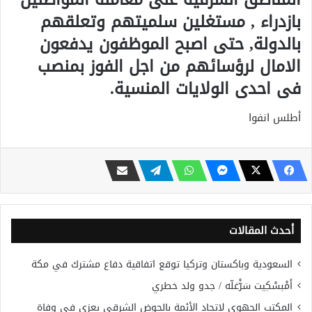
بازدراء , مستغلين سلميتهم وتعلقهم
بالدولة, حتى اصبح الموظفون يدفعون
الامال لرؤسائهم من اجل الفوز بمنصب
فى احدى الولايات المنسية.
أطلس انفوا
أحدث المقالات
السعودية وباكستان وتركيا توقع اتفاقية دفاع مشترك في مكة
أَمْبسْكِيت سَرّْغلّه / جدو ولد خطري
المكتب الجهوي لاتحاد الأئمة بالحوض الشرقي يعزي في وفاة