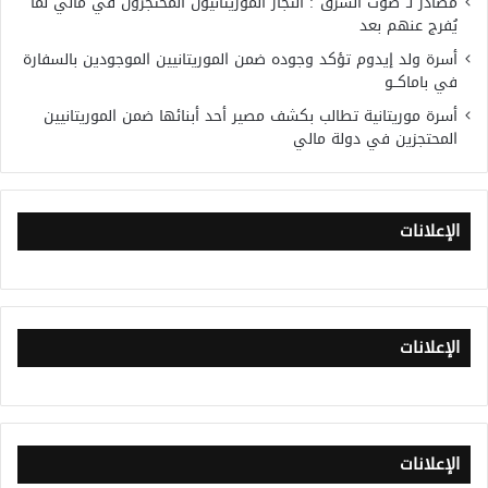
مصادر لـ”صوت الشرق”: التجار الموريتانيون المحتجزون في مالي لما
يُفرج عنهم بعد
أسرة ولد إيدوم تؤكد وجوده ضمن الموريتانيين الموجودين بالسفارة
في باماكــو
أسرة موريتانية تطالب بكشف مصير أحد أبنائها ضمن الموريتانيين
المحتجزين في دولة مالي
الإعلانات
الإعلانات
الإعلانات