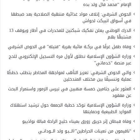
الإمام “محمد فال ولد بده
الحوض الشرقي: إتلاف مواد غذائية منتهية الصلاحية بعد ضبطها
في أسواق انبيكت لحواش
الدرك الوطني يعلن تفكيك شبكتين للمخدرات في أطار ويوقف 13
مشتبهًا بهم
وفاة طفل غرقًا في بركــة مائية بقرية “فتيله” في الحوض الشرقي
وزارة الشؤون الإسلامية تطلق لأول مرة التسجيل الإلكتروني للحج
عبر منصة “خدماتي”
والي الحوض الشرقي: تعزيز التأهب لمواجهة المخاطر يتطلب خططًا
عملية وتنسيقًا بين مختلف المتدخلين
العثور على جثامين خمسة منقبين في تيرس الزمور واستمرار البحث
عن مفقود
وزارة الشؤون الإسلامية توحّد خطبة الجمعة حول ترشيد استهلاك
الموارد الطبيعية وحمايتها
وفاة قبطان إثر حريق زورق بميناء خليج الراحة قبالة نواذيبو
“ناقيمون من تعينات الحراطين”/الـــبـو ولد الـــودانــي