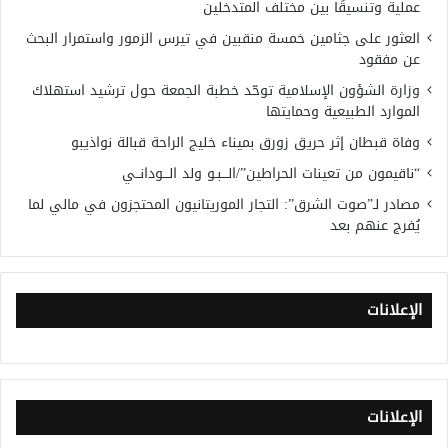
عملية وتنسيقًا بين مختلف المتدخلين
العثور على جثامين خمسة منقبين في تيرس الزمور واستمرار البحث
عن مفقود
وزارة الشؤون الإسلامية توحّد خطبة الجمعة حول ترشيد استهلاك
الموارد الطبيعية وحمايتها
وفاة قبطان إثر حريق زورق بميناء خليج الراحة قبالة نواذيبو
“ناقيمون من تعينات الحراطين”/الـــبـو ولد الـــودانــي
مصادر لـ”صوت الشرق”: التجار الموريتانيون المحتجزون في مالي لما
يُفرج عنهم بعد
الإعلانات
الإعلانات