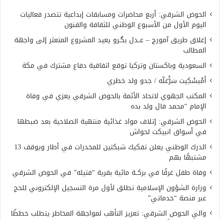
الحوض الشرقي: أربع محاضرات ومسابقات إبداعية تتصدر فعاليات
اليوم الأول من الأسبوع الوطني للثقافة والفنون
إغلاق طريق آمورج – عــدل بگـرو يعيد المشروع المتعثر إلى واجهة
المطالب
السعودية وباكستان وتركيا توقع اتفاقية دفاع مشترك في مكة
أَمْبسْكِيت سَرّْغلّه / جدو ولد خطري
المكتب الجهوي لاتحاد الأئمة بالحوض الشرقي يعزي في وفاة
الإمام “محمد فال ولد بده
الحوض الشرقي: إتلاف مواد غذائية منتهية الصلاحية بعد ضبطها
في أسواق انبيكت لحواش
الدرك الوطني يعلن تفكيك شبكتين للمخدرات في أطار ويوقف 13
مشتبهًا بهم
وفاة طفل غرقًا في بركــة مائية بقرية “فتيله” في الحوض الشرقي
وزارة الشؤون الإسلامية تطلق لأول مرة التسجيل الإلكتروني للحج
عبر منصة “خدماتي”
والي الحوض الشرقي: تعزيز التأهب لمواجهة المخاطر يتطلب خططًا