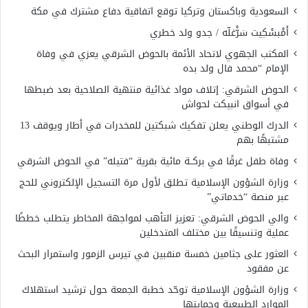
السعودية وباكستان وتركيا توقع اتفاقية دفاع مشترك في مكة
أَمْبسْكِيت سَرّْغلّه / جدو ولد خطري
المكتب الجهوي لاتحاد الأئمة بالحوض الشرقي يعزي في وفاة
الإمام “محمد فال ولد بده
الحوض الشرقي: إتلاف مواد غذائية منتهية الصلاحية بعد ضبطها
في أسواق انبيكت لحواش
الدرك الوطني يعلن تفكيك شبكتين للمخدرات في أطار ويوقف 13
مشتبهًا بهم
وفاة طفل غرقًا في بركــة مائية بقرية “فتيله” في الحوض الشرقي
وزارة الشؤون الإسلامية تطلق لأول مرة التسجيل الإلكتروني للحج
عبر منصة “خدماتي”
والي الحوض الشرقي: تعزيز التأهب لمواجهة المخاطر يتطلب خططًا
عملية وتنسيقًا بين مختلف المتدخلين
العثور على جثامين خمسة منقبين في تيرس الزمور واستمرار البحث
عن مفقود
وزارة الشؤون الإسلامية توحّد خطبة الجمعة حول ترشيد استهلاك
الموارد الطبيعية وحمايتها