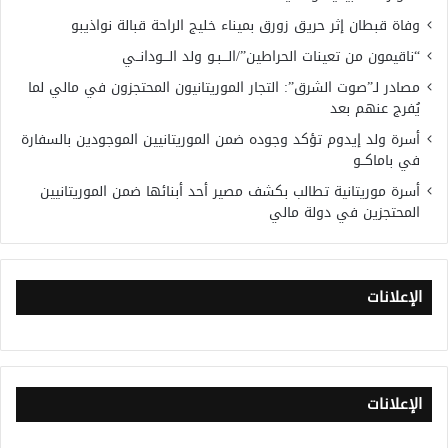
وفاة قبطان إثر حريق زورق بميناء خليج الراحة قبالة نواذيبو
“ناقيمون من تعينات الحراطين”/الـــبـو ولد الـــودانــي
مصادر لـ”صوت الشرق”: التجار الموريتانيون المحتجزون في مالي لما
يُفرج عنهم بعد
أسرة ولد إيدوم تؤكد وجوده ضمن الموريتانيين الموجودين بالسفارة
في باماكــو
أسرة موريتانية تطالب بكشف مصير أحد أبنائها ضمن الموريتانيين
المحتجزين في دولة مالي
الإعلانات
الإعلانات