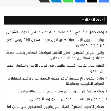
أحدث المقالات
وفاة طفل غرقًا في بركــة مائية بقرية “فتيله” في الحوض الشرقي
وزارة الشؤون الإسلامية تطلق لأول مرة التسجيل الإلكتروني للحج
عبر منصة “خدماتي”
والي الحوض الشرقي: تعزيز التأهب لمواجهة المخاطر يتطلب خططًا
عملية وتنسيقًا بين مختلف المتدخلين
العثور على جثامين خمسة منقبين في تيرس الزمور واستمرار البحث
عن مفقود
وزارة الشؤون الإسلامية توحّد خطبة الجمعة حول ترشيد استهلاك
الموارد الطبيعية وحمايتها
وفاة قبطان إثر حريق زورق بميناء خليج الراحة قبالة نواذيبو
“ناقيمون من تعينات الحراطين”/الـــبـو ولد الـــودانــي
مصادر لـ”صوت الشرق”: التجار الموريتانيون المحتجزون في مالي لما