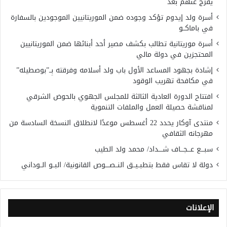
يُفرج عنهم بعد
أسرة ولد إيدوم تؤكد وجوده ضمن الموريتانيين الموجودين بالسفارة
في باماكــو
أسرة موريتانية تطالب بكشف مصير أحد أبنائها ضمن الموريتانيين
المحتجزين في دولة مالي
إشادة بجهود المساعد الأول باب ولد أسلامه وفرقته بِــ”بوصطيله”
في مكافحة تهريب الوقود
افتتاح الدورة العادية الثالثة للمجلس الجهوي بالحوض الشرقي
لمناقشة حصيلة العمل والملفات التنموية
منتدى آوكار يحدد 22 أغسطس موعدًا لانطلاق النسخة السادسة من
مهرجانه الثقافي
سبـــع عـــجـــاف شــــداد/ محمد ولد الطيب
دولة لا تقاس فقط بتطبــيــق النــصــــوص القانونية/ البــو الــوداني
الإعلانات