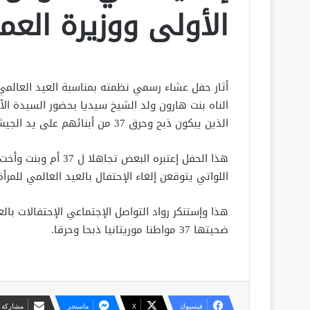
الأولى ووزيرة العم
أثار حفل عشاء رسمي نظمته بمناسبة العيد العالمي 
الناه بنت هارون ولد الشيخ سيديا بحضور السيدة ا
الذين يبكون ذبح وحرق 37 من أبنائهم على يد الجيش المالي وقوة فاغنر الروسية عند ربينة العطاي.
هذا الحفل إعتبره البع
اللواتي يتوقعن إلغاء الإحتفال بالعيد العالمي لل
هذا وإستنكر رواد التواصل الإجتماعي الإحتفالات بال
ضحيتها 37 مواطنا موريتانيا ذبحا وحرقا.
فيسبوك
X
ماسنجر
مشاركة ع