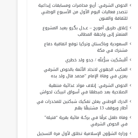
الحوض الشرقي: أربع محاضرات ومسابقات إبداعية
تتصدر فعاليات اليوم الأول من الأسبوع الوطني
للثقافة والفنون
إغلاق طريق آمورج – عــدل بگـرو يعيد المشروع
المتعثر إلى واجهة المطالب
السعودية وباكستان وتركيا توقع اتفاقية دفاع
مشترك في مكة
أَمْبسْكِيت سَرّْغلّه / جدو ولد خطري
المكتب الجهوي لاتحاد الأئمة بالحوض الشرقي
يعزي في وفاة الإمام “محمد فال ولد بده
الحوض الشرقي: إتلاف مواد غذائية منتهية
الصلاحية بعد ضبطها في أسواق انبيكت لحواش
الدرك الوطني يعلن تفكيك شبكتين للمخدرات في
أطار ويوقف 13 مشتبهًا بهم
وفاة طفل غرقًا في بركــة مائية بقرية “فتيله”
في الحوض الشرقي
وزارة الشؤون الإسلامية تطلق لأول مرة التسجيل