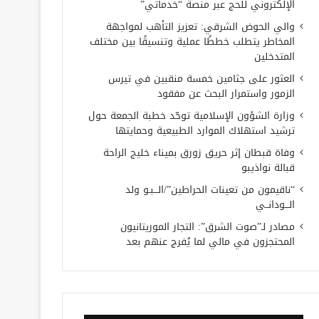
الإلكتروني للحج عبر منصة “خدماتي”
والي الحوض الشرقي: تعزيز التأهب لمواجهة
المخاطر يتطلب خططًا عملية وتنسيقًا بين مختلف
المتدخلين
العثور على جثامين خمسة منقبين في تيرس
الزمور واستمرار البحث عن مفقود
وزارة الشؤون الإسلامية توحّد خطبة الجمعة حول
ترشيد استهلاك الموارد الطبيعية وحمايتها
وفاة قبطان إثر حريق زورق بميناء خليج الراحة
قبالة نواذيبو
“ناقيمون من تعينات الحراطين”/الـــبـو ولد
الـــودانــي
مصادر لـ”صوت الشرق”: التجار الموريتانيون
المحتجزون في مالي لما يُفرج عنهم بعد