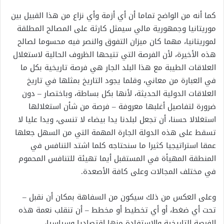
كما أنه من الواضح تماما أن أي أزمة وأي نزاع من هذا القبيل بين
موريتانيا وجمهورية مالي سيمثل كارثة على المصالح المطلقة
لموريتانيا، مهما كان ميزان التفوق والنصر فيه محسوما لصالح
هذه الأخيرة، لأن الفرصة التي تتيحها الظروف الحالية لاستغلال
العلاقات الطيبة مع هذا البلد الجار هي فرصة تاريخية بكل ما
في العبارة من معاني، وقلما يجود التاريخ بمثلها في تاريخ
العلاقات الدولية الحديثة، لأنها بكل بساطة، وباختصار – دون
ضرورة لتفاصيل أغلبها معروفة – فرصة من شأن استغلالها
استغلالا حسنا، أن تجعل لبلدنا يدا بيضاء لا تنسى، ويدا عليا لا
تسقط على هذه الدولة الجارة المهمة التي من السهل جعلها
عمقا استراتيجيا كثيرا ما سنحتاجه كلما اشتد التنافس في
المنطقة المهيأة في المستقبل أيما تهيئة للتنافس المحموم
في مختلف المجالات وعلى كافة الأصعدة.
وعلى العكس من ذلك سيكون من السفاهة بمكان أن نقبل –
تحت أي ضغط، أو أي تخطيط أو مخطط – أن تنقلب نعمة هذه
الفرصة التاريخية والاستفادة منها اقتصاديا وسياسيا،