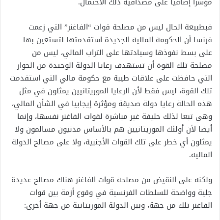
مؤشرا إضافيا على مصداقية ذلك الاحتمال.
فبطبيعة الحال ليس من مصلحة قوات “الفاغنر” التي زعمت
فرنسا أن الحكومة المالية الجديدة استقدمتها لتستعين بها
على بسط نفوذها وسيادتها على التراب المالي، ليس من
مصلحة تلك القوة أن تستهدف رعايا الدولة الوحيدة من الجوار
التي حافظت على علاقات طيبة مع حكومة مالي التي استقدمت
تلك القوة، ليس فقط لأن الرعايا الموريتانيين يمثلون في مثل
هذه الحالة رعايا دولة صديقة ومؤثرة إيجابيا في الشأن المالي،
وهي تبعا لذلك حليفة غير مباشرة لقوات الفاغنر نفسها، وإنما
أيضا لأن أولئك الموريتانيين هم بالأساس مدنيون مسالمون ولا
يمثلون أي خطر على تلك القوات الأجنبية، ولا على مصالح الدولة
المالية.
ولكنه على النقيض من مصلحة قوات الفاغنر هناك مصالح عديدة
جلية وواضحة للسلطات الفرنسية في وقوع أزمة بين قوات
الفاغنر تلك من جهة، وبين الدولة الموريتانية من جهة أخرى: