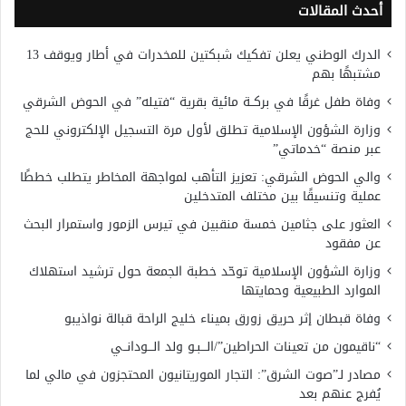
أحدث المقالات
الدرك الوطني يعلن تفكيك شبكتين للمخدرات في أطار ويوقف 13
مشتبهًا بهم
وفاة طفل غرقًا في بركــة مائية بقرية “فتيله” في الحوض الشرقي
وزارة الشؤون الإسلامية تطلق لأول مرة التسجيل الإلكتروني للحج
عبر منصة “خدماتي”
والي الحوض الشرقي: تعزيز التأهب لمواجهة المخاطر يتطلب خططًا
عملية وتنسيقًا بين مختلف المتدخلين
العثور على جثامين خمسة منقبين في تيرس الزمور واستمرار البحث
عن مفقود
وزارة الشؤون الإسلامية توحّد خطبة الجمعة حول ترشيد استهلاك
الموارد الطبيعية وحمايتها
وفاة قبطان إثر حريق زورق بميناء خليج الراحة قبالة نواذيبو
“ناقيمون من تعينات الحراطين”/الـــبـو ولد الـــودانــي
مصادر لـ”صوت الشرق”: التجار الموريتانيون المحتجزون في مالي لما
يُفرج عنهم بعد