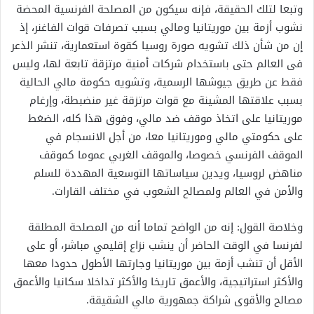
وتبعا لتلك الحقيقة، فإنه سيكون من المصلحة الفرنسية المحضة
نشوب أزمة بين موريتانيا ومالي بسبب تصرفات قوات الفاغنر، إذ
إن من شأن ذلك تشويه صورة روسيا كقوة استعمارية، تنشر الذعر
فى العالم حتى باستخدام شركات أمنية مرتزقة تابعة لها، وليس
فقط عن طريق جيوشها الرسمية، وتشويه حكومة مالي الحالية
بسبب علاقتها المشينة مع قوات مرتزقة غير منضبطة، وإرغام
موريتانيا على اتخاذ موقف ضد مالي، وفوق هذا كله، الضغط
على حكومتي مالي وموريتانيا معا، من أجل الانسجام في
الموقف الفرنسي خصوصا، والموقف الغربي عموما كموقف
مناهض لروسيا، ويدين سياساتها التوسعية المهددة للسلم
والأمن في العالم ولمصالح الشعوب في مختلف القارات.
وخلاصة القول: إنه من الواضح تماما أنه من المصلحة المطلقة
لفرنسا في الوقت الحاضر أن ينشب نزاع إقليمي مباشر، أو على
الأقل أن تنشب أزمة بين موريتانيا وجارتها الأطول حدودا معها
والأكثر استراتيجية، والأعمق تاريخا والأكثر تداخلا سكانيا والأعمق
مصالح والأقوى شراكة جمهورية مالي الشقيقة.