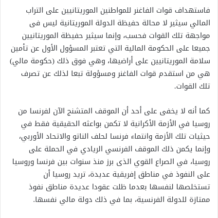
فاستهداف قوات الفاغنر للمواطنين الموريتانيين على التراب
المالي سيثير لا محالة حفيظة الدولة الموريتانية ليس فى
مواجهة تلك القوات فحسب، وإنما سيثير حفيظة الموريتانيين
جميعا على الحكومة المالية التي تعتبر المسؤول الأول عن تأمين
سلامة الموريتانيين على أراضيها، وهي فوق ذلك (حكومة مالي)
هي من استقدم قوات الفاغنر ومسؤولة تبعا لذلك عن تصرف
تلك القوات.
كما أنه لا يخفى على أحد أن الموقف المتشنج الآن لفرنسا من
روسيا في الأزمة الأكرانية لا تكمن بواعثه الحقيقية فقط في
حيثيات تلك الأزمة وانتماء فرنسا لحلف الناتو والاتحاد الأوربي،
وإنما يكمن ذلك الموقف الفرنسي الريادي في الحملة على
روسيا، في الصراع القوي الذى برز منذ سنوات بين فرنسا وروسيا
على النفوذ في مناطق إفريقية عديدة، تريد روسيا أن
تستخلصها لنفسها بعدما ظلت عقودا عديدة مناطق نفوذ
ممتازة للدولة الفرنسية، بما في ذلك دولة مالي نفسها.