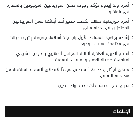
أسرة ولد إيدوم تؤكد وجوده ضمن الموريتانيين الموجودين بالسفارة
في باماكــو
أسرة موريتانية تطالب بكشف مصير أحد أبنائها ضمن الموريتانيين
المحتجزين في دولة مالي
إشادة بجهود المساعد الأول باب ولد أسلامه وفرقته بِــ”بوصطيله”
في مكافحة تهريب الوقود
افتتاح الدورة العادية الثالثة للمجلس الجهوي بالحوض الشرقي
لمناقشة حصيلة العمل والملفات التنموية
منتدى آوكار يحدد 22 أغسطس موعدًا لانطلاق النسخة السادسة من
مهرجانه الثقافي
سبـــع عـــجـــاف شــــداد/ محمد ولد الطيب
الإعلانات