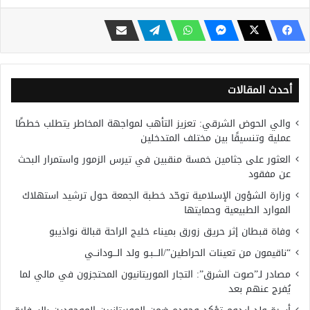
أحدث المقالات
والي الحوض الشرقي: تعزيز التأهب لمواجهة المخاطر يتطلب خططًا
عملية وتنسيقًا بين مختلف المتدخلين
العثور على جثامين خمسة منقبين في تيرس الزمور واستمرار البحث
عن مفقود
وزارة الشؤون الإسلامية توحّد خطبة الجمعة حول ترشيد استهلاك
الموارد الطبيعية وحمايتها
وفاة قبطان إثر حريق زورق بميناء خليج الراحة قبالة نواذيبو
“ناقيمون من تعينات الحراطين”/الـــبـو ولد الـــودانــي
مصادر لـ”صوت الشرق”: التجار الموريتانيون المحتجزون في مالي لما
يُفرج عنهم بعد