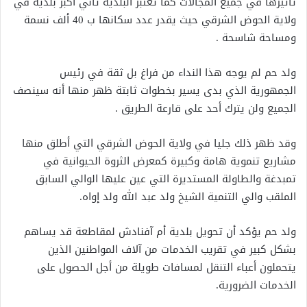
تأثيرها في جميع المجالات كما تعتبر البلدية ثاني أكبر بلدية في
ولاية الحوض الشرقي حيث يقدر عدد سكانها ب 40 ألف نسمة
ومساحة شاسحة .
ولد حم لم يوجه هذا النداء من فراغ بل ثقة في رئيس
الجمهورية الذي بدى يسير بخطوات ثابتة ظهر منها أنه سينصف
الجميع ولن يترك أحد على قارعة الطريق .
وقد ظهر ذلك جليا في ولاية الحوض الشرقي التي أطلق منها
مشاريع تنموية هامة وكبيرة كمعرض الثروة الحيوانية في
تمبدغة والطاولة المستديرة التي عين عليها الوالي السابق
الملقب والي التنمية الشيخ ولد عبد الله ولد إواه.
ولد حم يؤكد أن تحويل بلدية أم آفنادش لمقاطعة قد يساهم
بشكل كبير في تقريب الخدمات من آلاف المواطنين الذين
يتحملون أعباء التنقل لمسافات طويلة من أجل الحصول على
الخدمات الضرورية.