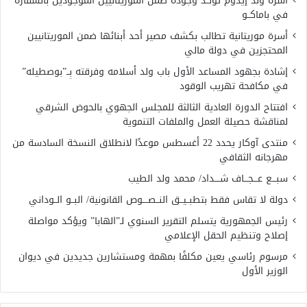
أسرة ولد إيدوم تؤكد وجوده ضمن الموريتانيين الموجودين بالسفارة
في باماكــو
أسرة موريتانية تطالب بكشف مصير أحد أبنائها ضمن الموريتانيين
المحتجزين في دولة مالي
إشادة بجهود المساعد الأول باب ولد أسلامه وفرقته بِــ”بوصطيله”
في مكافحة تهريب الوقود
افتتاح الدورة العادية الثالثة للمجلس الجهوي بالحوض الشرقي
لمناقشة حصيلة العمل والملفات التنموية
منتدى آوكار يحدد 22 أغسطس موعدًا لانطلاق النسخة السادسة من
مهرجانه الثقافي
سبـــع عـــجـــاف شــــداد/ محمد ولد الطيب
دولة لا تقاس فقط بتطبــيــق النــصــــوص القانونية/ البــو الــوداني
رئيس الجمهورية يتسلم التقرير السنوي لـ”الهابا” ويؤكد مواصلة
إصلاح وتنظيم الحقل الإعلامي
مرسوم رئاسي يعين مكلفًا بمهمة ومستشارين جديدين في ديوان
الوزير الأول