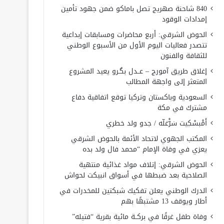
840 شاحنة صهريج تصل باماكو ضمن جهود تأمين
إمدادات الوقود
الحوض الشرقي: أربع محاضرات ومسابقات إبداعية
تتصدر فعاليات اليوم الأول من الأسبوع الوطني
للثقافة والفنون
إغلاق طريق آمورج – عــدل بگـرو يعيد المشروع
المتعثر إلى واجهة المطالب
السعودية وباكستان وتركيا توقع اتفاقية دفاع
مشترك في مكة
أَمْبسْكِيت سَرّْغلّه / جدو ولد خطري
المكتب الجهوي لاتحاد الأئمة بالحوض الشرقي
يعزي في وفاة الإمام “محمد فال ولد بده
الحوض الشرقي: إتلاف مواد غذائية منتهية
الصلاحية بعد ضبطها في أسواق انبيكت لحواش
الدرك الوطني يعلن تفكيك شبكتين للمخدرات في
أطار ويوقف 13 مشتبهًا بهم
وفاة طفل غرقًا في بركــة مائية بقرية “فتيله”