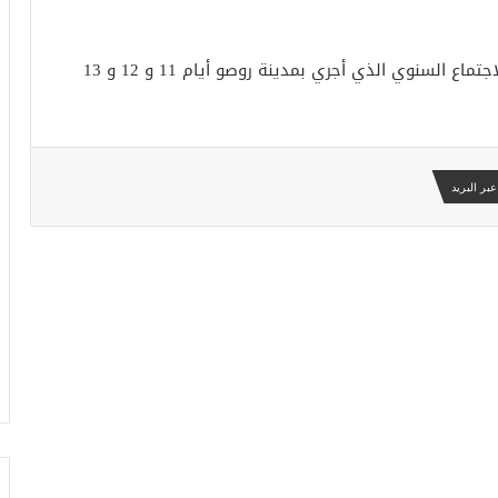
ولفت إلى أن هذه الدوريات جاءت تنفيذًا لتوصيات الاجتماع السنوي الذي أجري بمدينة روصو أيام 11 و 12 و 13
بر البريد