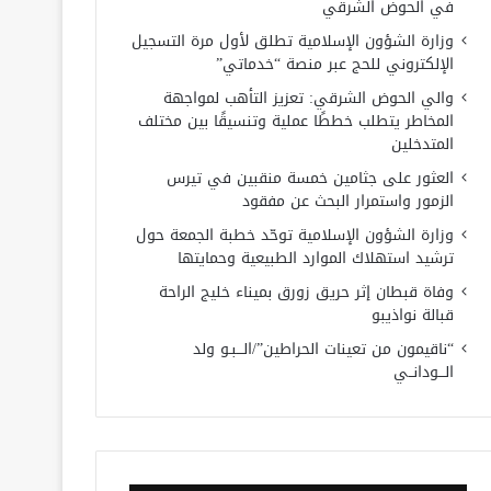
في الحوض الشرقي
وزارة الشؤون الإسلامية تطلق لأول مرة التسجيل
الإلكتروني للحج عبر منصة “خدماتي”
والي الحوض الشرقي: تعزيز التأهب لمواجهة
المخاطر يتطلب خططًا عملية وتنسيقًا بين مختلف
المتدخلين
العثور على جثامين خمسة منقبين في تيرس
الزمور واستمرار البحث عن مفقود
وزارة الشؤون الإسلامية توحّد خطبة الجمعة حول
ترشيد استهلاك الموارد الطبيعية وحمايتها
وفاة قبطان إثر حريق زورق بميناء خليج الراحة
قبالة نواذيبو
“ناقيمون من تعينات الحراطين”/الـــبـو ولد
الـــودانــي