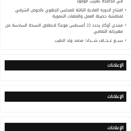
في مكافحة تهريب الوقود
افتتاح الدورة العادية الثالثة للمجلس الجهوي بالحوض الشرقي
لمناقشة حصيلة العمل والملفات التنموية
منتدى آوكار يحدد 22 أغسطس موعدًا لانطلاق النسخة السادسة من
مهرجانه الثقافي
سبـــع عـــجـــاف شــــداد/ محمد ولد الطيب
الإعلانات
الإعلانات
الإعلانات