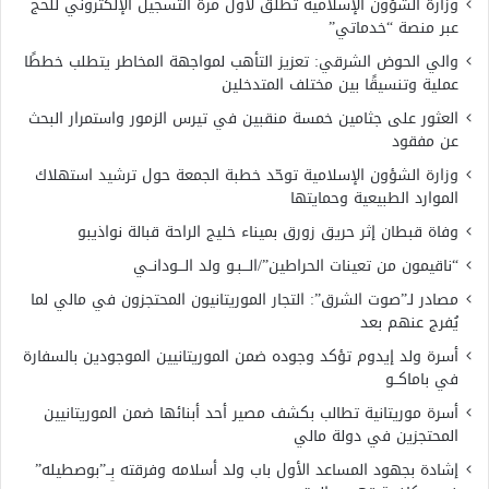
وزارة الشؤون الإسلامية تطلق لأول مرة التسجيل الإلكتروني للحج
عبر منصة “خدماتي”
والي الحوض الشرقي: تعزيز التأهب لمواجهة المخاطر يتطلب خططًا
عملية وتنسيقًا بين مختلف المتدخلين
العثور على جثامين خمسة منقبين في تيرس الزمور واستمرار البحث
عن مفقود
وزارة الشؤون الإسلامية توحّد خطبة الجمعة حول ترشيد استهلاك
الموارد الطبيعية وحمايتها
وفاة قبطان إثر حريق زورق بميناء خليج الراحة قبالة نواذيبو
“ناقيمون من تعينات الحراطين”/الـــبـو ولد الـــودانــي
مصادر لـ”صوت الشرق”: التجار الموريتانيون المحتجزون في مالي لما
يُفرج عنهم بعد
أسرة ولد إيدوم تؤكد وجوده ضمن الموريتانيين الموجودين بالسفارة
في باماكــو
أسرة موريتانية تطالب بكشف مصير أحد أبنائها ضمن الموريتانيين
المحتجزين في دولة مالي
إشادة بجهود المساعد الأول باب ولد أسلامه وفرقته بِــ”بوصطيله”